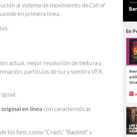
ución al sistema de movimiento de
Call of
Ba
 sucede en primera línea.
ivo.
En P
ión actual, mejor resolución de textura y
uminación, partículas de luz y sombra VFX,
Rev
pel
Vic
iginal.
20
original en línea
con características
de los fans, como “Crash,” “Backlot” y