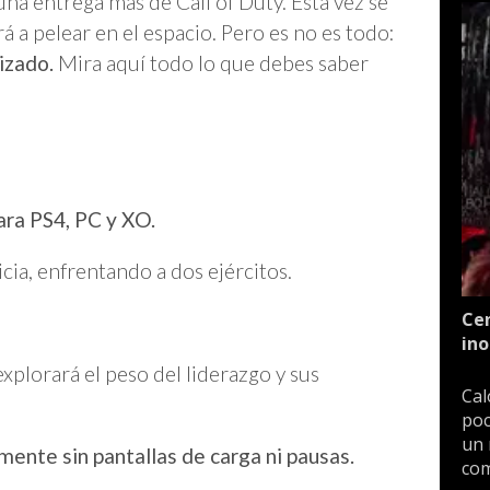
una entrega más de Call of Duty. Esta vez se
rá a pelear en el espacio. Pero es no es todo:
izado.
Mira aquí todo lo que debes saber
ra PS4, PC y XO.
icia, enfrentando a dos ejércitos.
Cen
ino
explorará el peso del liderazgo y sus
Cal
poc
un 
mente sin pantallas de carga ni pausas.
com