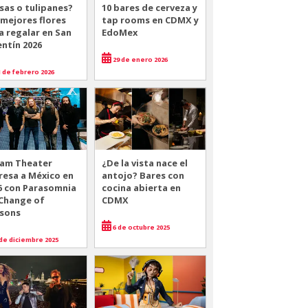
sas o tulipanes?
10 bares de cerveza y
 mejores flores
tap rooms en CDMX y
a regalar en San
EdoMex
entín 2026
29 de enero 2026
 de febrero 2026
am Theater
¿De la vista nace el
resa a México en
antojo? Bares con
6 con Parasomnia
cocina abierta en
 Change of
CDMX
sons
6 de octubre 2025
de diciembre 2025