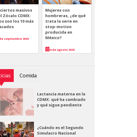
ciertos masivos
Mujeres con
el Zócalo CDMX:
hombreras, ¿de qué
os son los 10 más
trata la serie en
scados
stop-motion
producida en
México?
de septiembre 2025
6 de agosto 2025
icias
Comida
Lactancia materna en la
CDMX: qué ha cambiado
y qué sigue pendiente
¿Cuándo es el Segundo
Simulacro Nacional