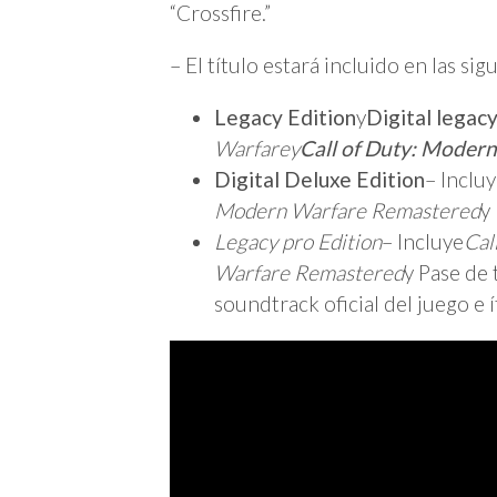
“Crossfire.”
– El título estará incluido en las si
Legacy Edition
y
Digital legacy
Warfare
y
Call of Duty: Moder
Digital Deluxe Edition
– Inclu
Modern Warfare Remastered
y
Legacy pro Edition
– Incluye
Cal
Warfare Remastered
y Pase de
soundtrack oficial del juego e 