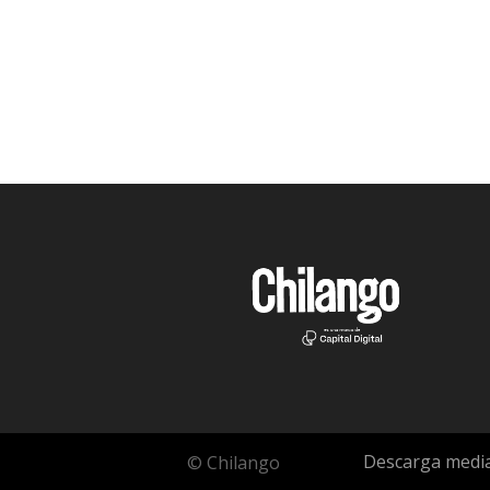
Descarga media
© Chilango