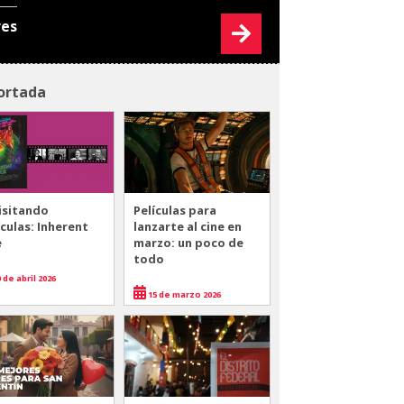
res
ortada
isitando
Películas para
ículas: Inherent
lanzarte al cine en
e
marzo: un poco de
todo
 de abril 2026
15 de marzo 2026