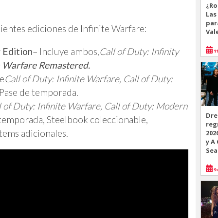
¿Ro
Las
par
guientes ediciones de Infinite Warfare:
Val
 Edition
– Incluye ambos,
Call of Duty: Infinity
11
n Warfare Remastered.
ye
Call of Duty: Infinite Warfare, Call of Duty:
 Pase de temporada.
l of Duty: Infinite Warfare, Call of Duty: Modern
Dre
 temporada, Steelbook coleccionable,
reg
ítems adicionales.
202
y A
Sea
9 