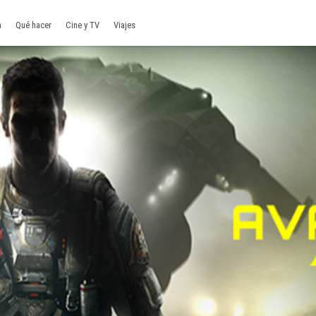
a
Qué hacer
Cine y TV
Viajes