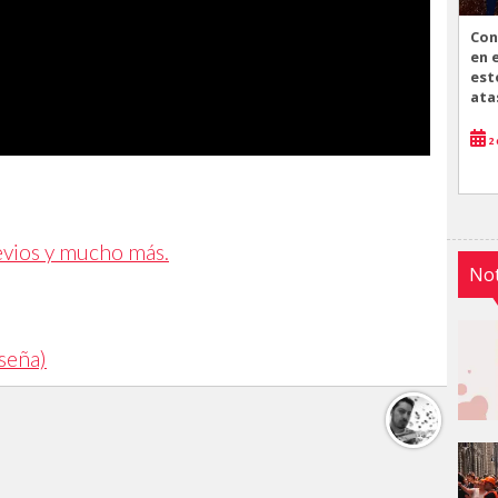
Con
en 
est
ata
2 
revios y mucho más.
Not
seña)