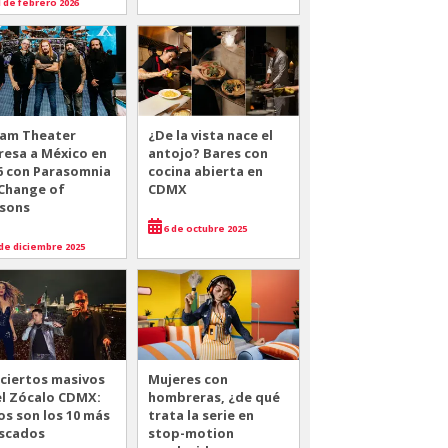
 de febrero 2026
am Theater
¿De la vista nace el
resa a México en
antojo? Bares con
6 con Parasomnia
cocina abierta en
 Change of
CDMX
sons
6 de octubre 2025
de diciembre 2025
ciertos masivos
Mujeres con
el Zócalo CDMX:
hombreras, ¿de qué
os son los 10 más
trata la serie en
scados
stop-motion