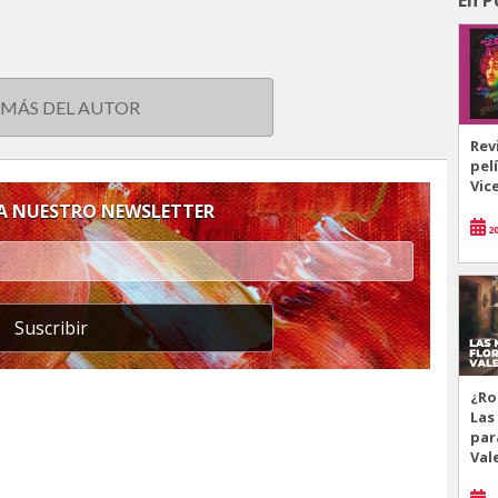
 MÁS DEL AUTOR
Rev
pel
Vic
 A NUESTRO NEWSLETTER
20
Suscribir
¿Ro
Las
par
Val