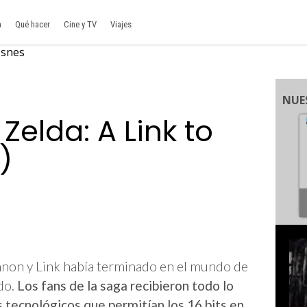
a
Qué hacer
Cine y TV
Viajes
NUE
Zelda: A Link to
)
annon y Link había terminado en el mundo de
do.
Los fans de la saga recibieron todo lo
s tecnológicos que permitían los 16 bits en