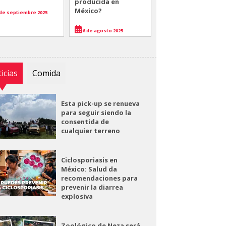
producida en
México?
de septiembre 2025
6 de agosto 2025
icias
Comida
Esta pick-up se renueva
para seguir siendo la
consentida de
cualquier terreno
Ciclosporiasis en
México: Salud da
recomendaciones para
prevenir la diarrea
explosiva
Zoológico de Neza será