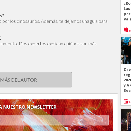
¿Ro
Las
par
os?
Val
to por los dinosaurios. Además, te dejamos una guía para
11
X
 aumento. Dos expertos explican quiénes son más
Dre
reg
 MÁS DEL AUTOR
202
y A
Sea
9 
 A NUESTRO NEWSLETTER