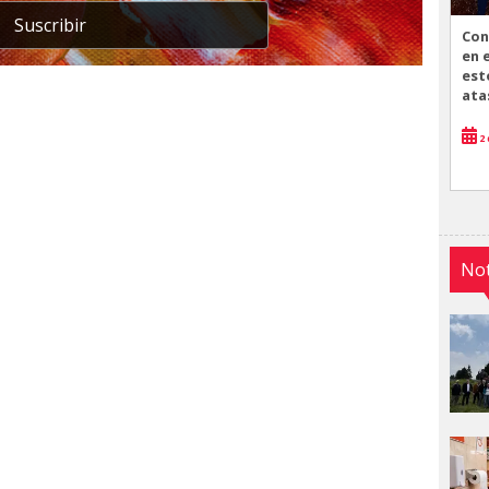
Suscribir
Con
en 
est
ata
2 
Not