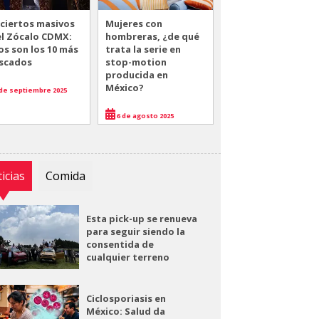
ciertos masivos
Mujeres con
el Zócalo CDMX:
hombreras, ¿de qué
os son los 10 más
trata la serie en
scados
stop-motion
producida en
México?
de septiembre 2025
6 de agosto 2025
icias
Comida
Esta pick-up se renueva
para seguir siendo la
consentida de
cualquier terreno
Ciclosporiasis en
México: Salud da