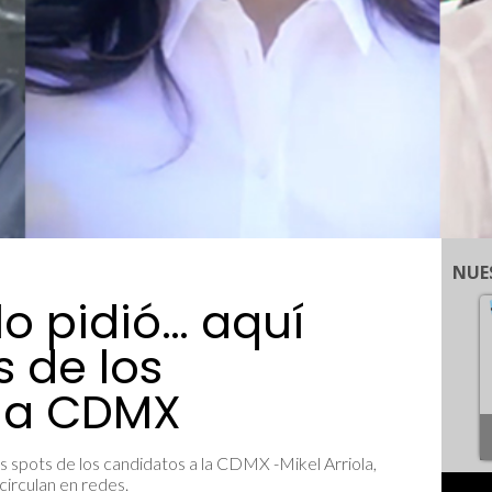
NUE
lo pidió… aquí
s de los
 la CDMX
 spots de los candidatos a la CDMX -Mikel Arriola,
circulan en redes.