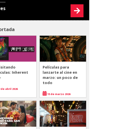
res
ortada
isitando
Películas para
ículas: Inherent
lanzarte al cine en
e
marzo: un poco de
todo
 de abril 2026
15 de marzo 2026