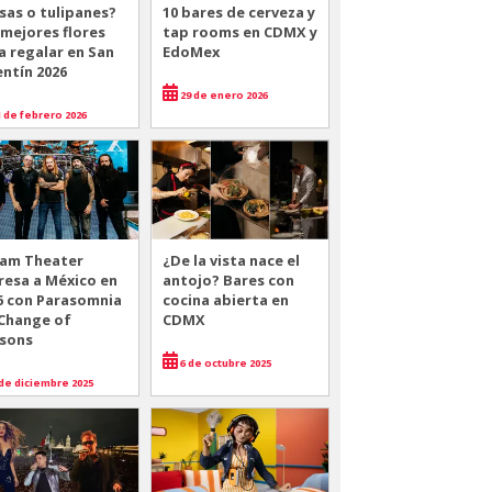
sas o tulipanes?
10 bares de cerveza y
 mejores flores
tap rooms en CDMX y
a regalar en San
EdoMex
entín 2026
29 de enero 2026
 de febrero 2026
am Theater
¿De la vista nace el
resa a México en
antojo? Bares con
6 con Parasomnia
cocina abierta en
 Change of
CDMX
sons
6 de octubre 2025
de diciembre 2025