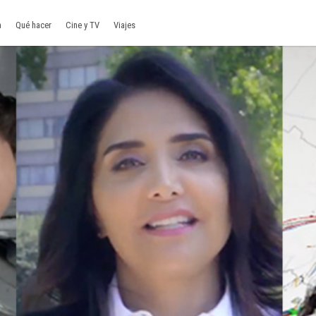
a
Qué hacer
Cine y TV
Viajes