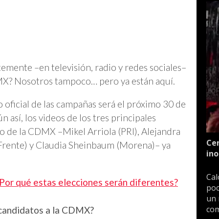
temente –en televisión, radio y redes sociales–
DMX? Nosotros tampoco… pero ya están aquí.
io oficial de las campañas será el próximo 30 de
n así, los videos de los tres principales
o de la CDMX –Mikel Arriola (PRI), Alejandra
Cen
 Frente) y Claudia Sheinbaum (Morena)– ya
ino
Cal
or qué estas elecciones serán diferentes?
poc
un 
com
s candidatos a la CDMX?