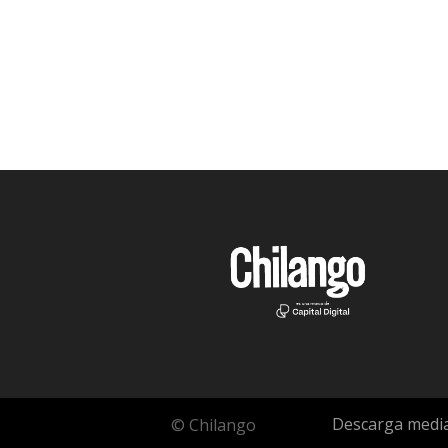
Descarga media
© Chilango