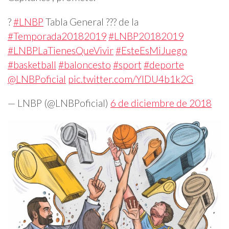
?
#LNBP
Tabla General ??? de la
#Temporada20182019
#LNBP20182019
#LNBPLaTienesQueVivir
#EsteEsMiJuego
#basketball
#baloncesto
#sport
#deporte
@LNBPoficial
pic.twitter.com/YIDU4b1k2G
— LNBP (@LNBPoficial)
6 de diciembre de 2018