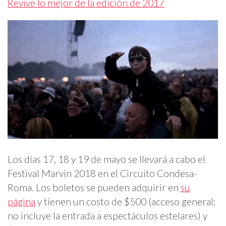
Revive lo mejor de la edición de 2017
Los días 17, 18 y 19 de mayo se llevará a cabo el
Festival Marvin 2018 en el Circuito Condesa-
Roma. Los boletos se pueden adquirir en
su
página
y tienen un costo de $500 (acceso general;
no incluye la entrada a espectáculos estelares) y