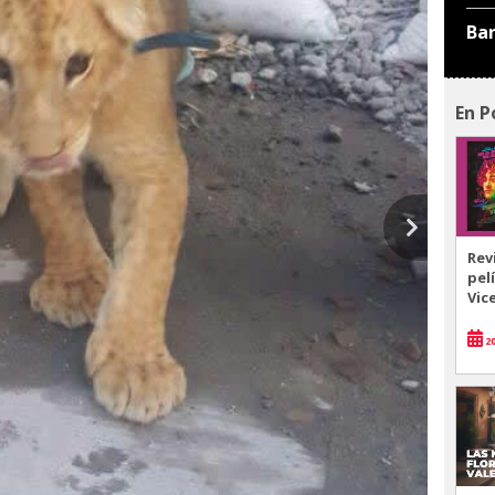
Ba
En P
Rev
pel
Vic
20