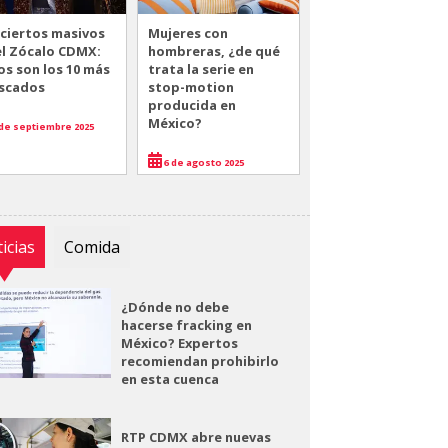
ciertos masivos
Mujeres con
el Zócalo CDMX:
hombreras, ¿de qué
os son los 10 más
trata la serie en
scados
stop-motion
producida en
México?
de septiembre 2025
6 de agosto 2025
icias
Comida
¿Dónde no debe
hacerse fracking en
México? Expertos
recomiendan prohibirlo
en esta cuenca
RTP CDMX abre nuevas