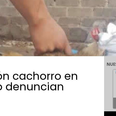
NUE
ón cachorro en
lo denuncian