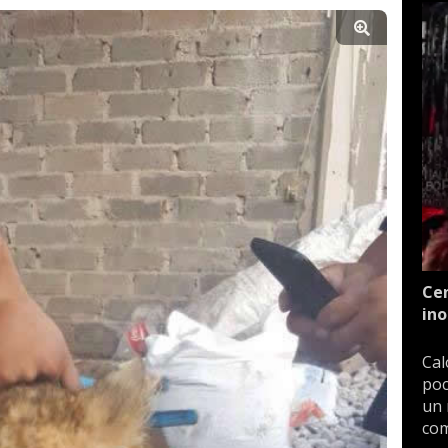
Cen
ino
Cal
poc
un 
com