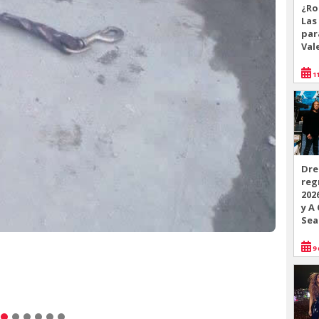
¿Ro
Las
par
Val
11
Dre
reg
202
y A
Sea
9 