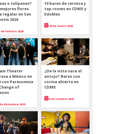
sas o tulipanes?
10 bares de cerveza y
 mejores flores
tap rooms en CDMX y
a regalar en San
EdoMex
entín 2026
29 de enero 2026
 de febrero 2026
am Theater
¿De la vista nace el
resa a México en
antojo? Bares con
6 con Parasomnia
cocina abierta en
 Change of
CDMX
sons
6 de octubre 2025
de diciembre 2025