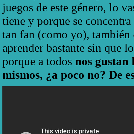
juegos de este género, lo va
tiene y porque se concentra 
tan fan (como yo), también 
aprender bastante sin que lo
porque a todos
nos gustan 
mismos, ¿a poco no? De eso