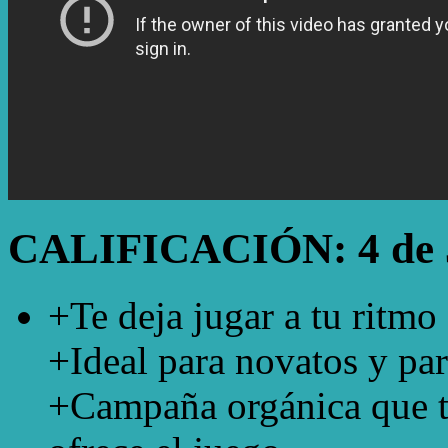
CALIFICACIÓN: 4 de 
+Te deja jugar a tu ritmo
+Ideal para novatos y par
+Campaña orgánica que t