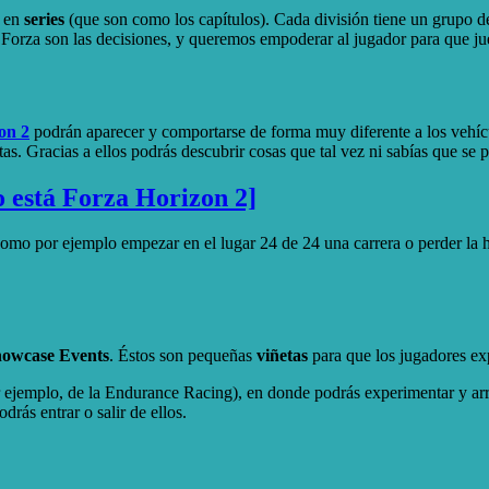
s en
series
(que son como los capítulos). Cada división tiene un grupo d
e Forza son las decisiones, y queremos empoderar al jugador para que j
on 2
podrán aparecer y comportarse de forma muy diferente a los vehíc
as. Gracias a ellos podrás descubrir cosas que tal vez ni sabías que se
o está Forza Horizon 2]
como por ejemplo empezar en el lugar 24 de 24 una carrera o perder la ha
owcase Events
. Éstos son pequeñas
viñetas
para que los jugadores exp
or ejemplo, de la Endurance Racing), en donde podrás experimentar y ar
rás entrar o salir de ellos.