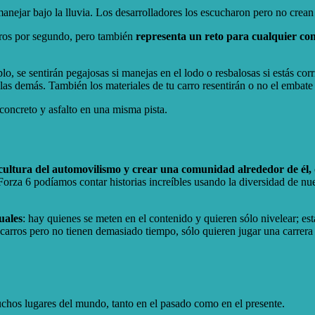
manejar bajo la lluvia. Los desarrolladores los escucharon pero no cre
adros por segundo, pero también
representa un reto para cualquier co
plo, se sentirán pegajosas si manejas en el lodo o resbalosas si estás co
las demás. También los materiales de tu carro resentirán o no el embate d
concreto y asfalto en una misma pista.
cultura del automovilismo y crear una comunidad alrededor de él,
za 6 podíamos contar historias increíbles usando la diversidad de nues
uales
: hay quienes se meten en el contenido y quieren sólo nivelear; est
s carros pero no tienen demasiado tiempo, sólo quieren jugar una carrera
uchos lugares del mundo, tanto en el pasado como en el presente.