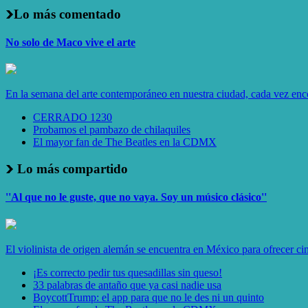
Lo más comentado
No solo de Maco vive el arte
En la semana del arte contemporáneo en nuestra ciudad, cada vez enco
CERRADO 1230
Probamos el pambazo de chilaquiles
El mayor fan de The Beatles en la CDMX
Lo más compartido
''Al que no le guste, que no vaya. Soy un músico clásico''
El violinista de origen alemán se encuentra en México para ofrecer ci
¡Es correcto pedir tus quesadillas sin queso!
33 palabras de antaño que ya casi nadie usa
BoycottTrump: el app para que no le des ni un quinto