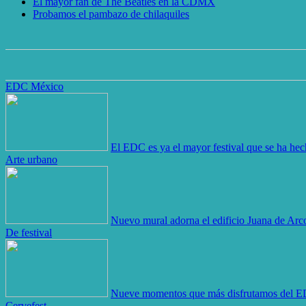
El mayor fan de The Beatles en la CDMX
Probamos el pambazo de chilaquiles
EDC México
El EDC es ya el mayor festival que se ha he
Arte urbano
Nuevo mural adorna el edificio Juana de Arco
De festival
Nueve momentos que más disfrutamos del 
Cervefest