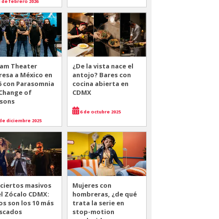
 de febrero 2026
am Theater
¿De la vista nace el
resa a México en
antojo? Bares con
6 con Parasomnia
cocina abierta en
 Change of
CDMX
sons
6 de octubre 2025
de diciembre 2025
ciertos masivos
Mujeres con
el Zócalo CDMX:
hombreras, ¿de qué
os son los 10 más
trata la serie en
scados
stop-motion