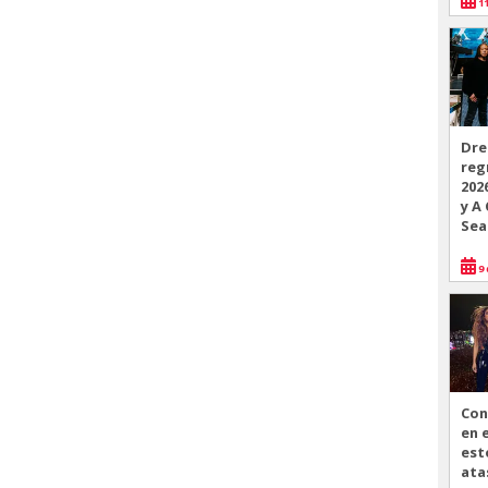
11
Dre
reg
202
y A
Sea
9 
Con
en 
est
ata