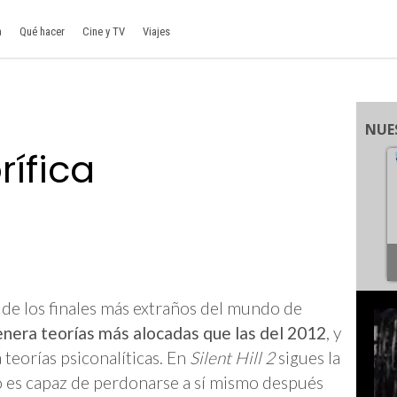
a
Qué hacer
Cine y TV
Viajes
NUE
ífica
de los finales más extraños del mundo de
genera teorías más alocadas que las del 2012
, y
 teorías psiconalíticas. En
Silent Hill 2
sigues la
o es capaz de perdonarse a sí mismo después