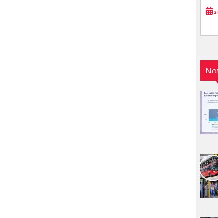
2 
Not