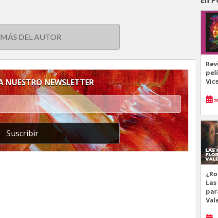
 MÁS DEL AUTOR
Rev
pel
 A NUESTRO NEWSLETTER
Vic
20
Suscribir
¿Ro
Las
par
Val