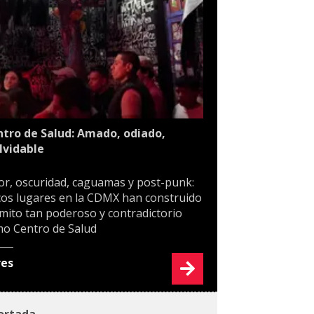
tro de Salud: Amado, odiado,
lvidable
or, oscuridad, caguamas y post-punk:
os lugares en la CDMX han construido
mito tan poderoso y contradictorio
o Centro de Salud
res
ortada