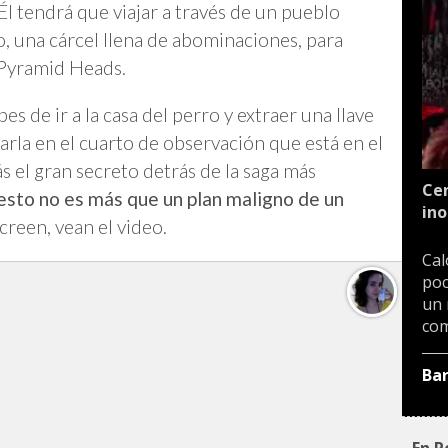
l tendrá que viajar a través de un pueblo
 una cárcel llena de abominaciones, para
 Pyramid Heads.
bes de ir a la casa del perro y extraer una llave
rla en el cuarto de observación que está en el
s el gran secreto detrás de la saga más
Cen
esto no es más que un plan maligno de un
ino
creen, vean el video.
Cal
poc
un 
com
Ba
En P