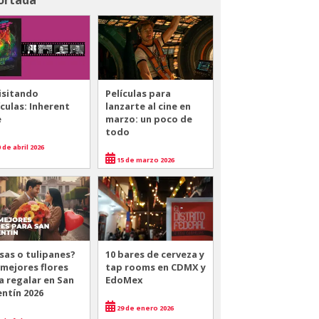
isitando
Películas para
ículas: Inherent
lanzarte al cine en
e
marzo: un poco de
todo
 de abril 2026
15 de marzo 2026
sas o tulipanes?
10 bares de cerveza y
 mejores flores
tap rooms en CDMX y
a regalar en San
EdoMex
entín 2026
29 de enero 2026