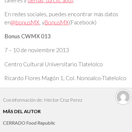
talleres y
demás, da clic aquí
.
En redes sociales, puedes encontrar más datos
en
@bonusMX
, y
BonusMX
(Facebook)
Bonus CWMX 013
7 – 10 de noviembre 2013
Centro Cultural Universitario Tlatelolco
Ricardo Flores Magón 1, Col. Nonoalco-Tlatelolco
Con información de: Héctor Cruz Perez
MÁS DEL AUTOR
CERRADO Food Republic