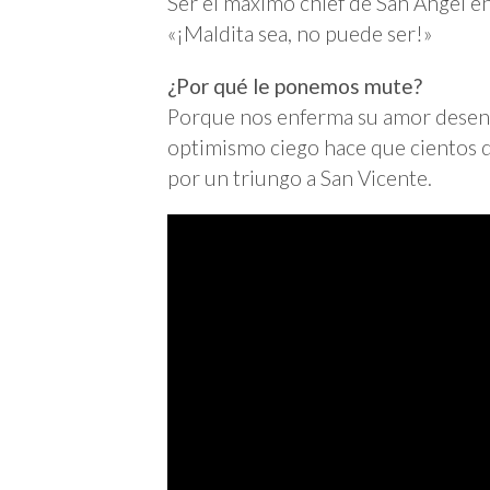
Ser el máximo chief de San Ángel en
«¡Maldita sea, no puede ser!»
¿Por qué le ponemos mute?
Porque nos enferma su amor desenfr
optimismo ciego hace que cientos 
por un triungo a San Vicente.