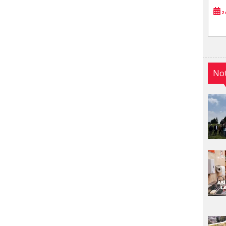
2 
Not