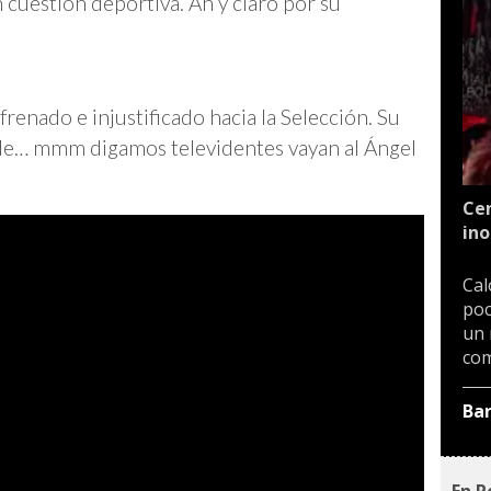
 cuestión deportiva. Ah y claro por su
enado e injustificado hacia la Selección. Su
de… mmm digamos televidentes vayan al Ángel
Cen
ino
Cal
poc
un 
com
Ba
En P