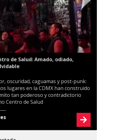
tro de Salud: Amado, odiado,
lvidable
or, oscuridad, caguamas y post-punk:
os lugares en la CDMX han construido
mito tan poderoso y contradictorio
o Centro de Salud
res
ortada