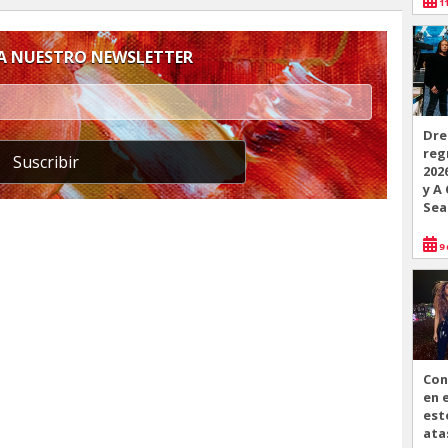
11
 A NUESTRO NEWSLETTER
Dre
reg
Suscribir
202
y A
Sea
9 
Con
en 
est
ata