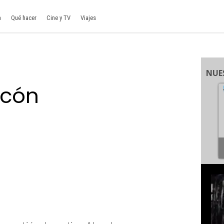
a
Qué hacer
Cine y TV
Viajes
NUE
rcón