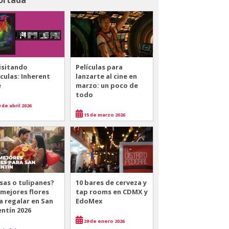
isitando
Películas para
ículas: Inherent
lanzarte al cine en
e
marzo: un poco de
todo
 de abril 2026
15 de marzo 2026
sas o tulipanes?
10 bares de cerveza y
 mejores flores
tap rooms en CDMX y
a regalar en San
EdoMex
entín 2026
29 de enero 2026