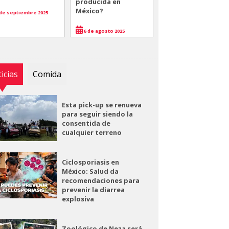
producida en
México?
de septiembre 2025
6 de agosto 2025
icias
Comida
Esta pick-up se renueva
para seguir siendo la
consentida de
cualquier terreno
Ciclosporiasis en
México: Salud da
recomendaciones para
prevenir la diarrea
explosiva
Zoológico de Neza será