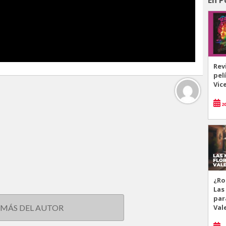
Rev
pel
Vic
20
¿Ro
Las
par
Val
 MÁS DEL AUTOR