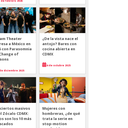
 de febrero 2026
am Theater
¿De la vista nace el
resa a México en
antojo? Bares con
6 con Parasomnia
cocina abierta en
 Change of
CDMX
sons
6 de octubre 2025
de diciembre 2025
ciertos masivos
Mujeres con
el Zócalo CDMX:
hombreras, ¿de qué
os son los 10 más
trata la serie en
scados
stop-motion