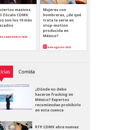
ciertos masivos
Mujeres con
el Zócalo CDMX:
hombreras, ¿de qué
os son los 10 más
trata la serie en
scados
stop-motion
producida en
México?
de septiembre 2025
6 de agosto 2025
icias
Comida
¿Dónde no debe
hacerse fracking en
México? Expertos
recomiendan prohibirlo
en esta cuenca
RTP CDMX abre nuevas