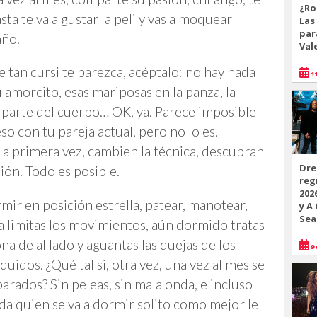
¿Ro
asta te va a gustar la peli y vas a moquear
Las
par
año.
Val
tan cursi te parezca, acéptalo: no hay nada
11
 amorcito, esas mariposas en la panza, la
 parte del cuerpo… OK, ya. Parece imposible
o con tu pareja actual, pero no lo es.
la primera vez, cambien la técnica, descubran
Dre
ión. Todo es posible.
reg
202
ir en posición estrella, patear, manotear,
y A
Sea
a limitas los movimientos, aún dormido tratas
na de al lado y aguantas las quejas de los
9 
uidos. ¿Qué tal si, otra vez, una vez al mes se
ados? Sin peleas, sin mala onda, e incluso
da quien se va a dormir solito como mejor le