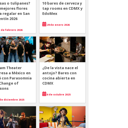
sas o tulipanes?
10 bares de cerveza y
 mejores flores
tap rooms en CDMX y
a regalar en San
EdoMex
entín 2026
29 de enero 2026
 de febrero 2026
am Theater
¿De la vista nace el
resa a México en
antojo? Bares con
6 con Parasomnia
cocina abierta en
 Change of
CDMX
sons
6 de octubre 2025
de diciembre 2025