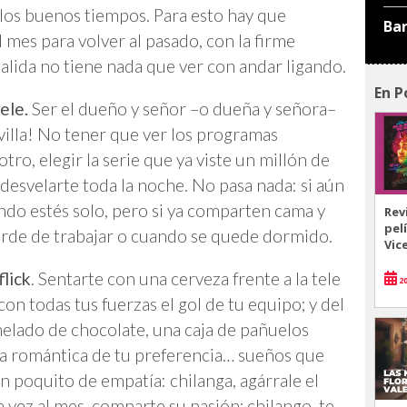
r los buenos tiempos. Para esto hay que
Ba
l mes para volver al pasado, con la firme
alida no tiene nada que ver con andar ligando.
En P
ele.
Ser el dueño y señor –o dueña y señora–
illa! No tener que ver los programas
tro, elegir la serie que ya viste un millón de
 desvelarte toda la noche. No pasa nada: si aún
ndo estés solo, pero si ya comparten cama y
Rev
pel
tarde de trabajar o cuando se quede dormido.
Vic
flick
. Sentarte con una cerveza frente a la tele
20
con todas tus fuerzas el gol de tu equipo; y del
 helado de chocolate, una caja de pañuelos
a romántica de tu preferencia… sueños que
 poquito de empatía: chilanga, agárrale el
 vez al mes, comparte su pasión; chilango, te