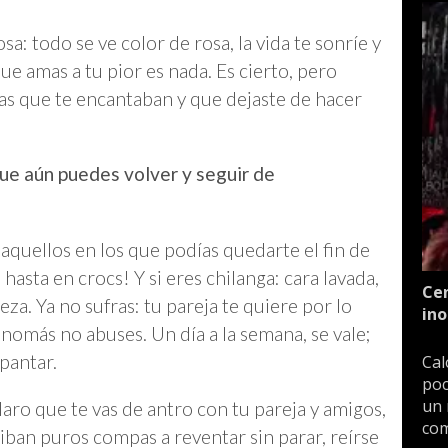
: todo se ve color de rosa, la vida te sonríe y
ue amas a tu pior es nada. Es cierto, pero
sas que te encantaban y que dejaste de hacer
que aún puedes volver y seguir de
aquellos en los que podías quedarte el fin de
hasta en crocs! Y si eres chilanga: cara lavada,
Cen
beza. Ya no sufras: tu pareja te quiere por lo
ino
nomás no abuses. Un día a la semana, se vale;
spantar.
Cal
poc
un 
aro que te vas de antro con tu pareja y amigos,
com
ban puros compas a reventar sin parar, reírse