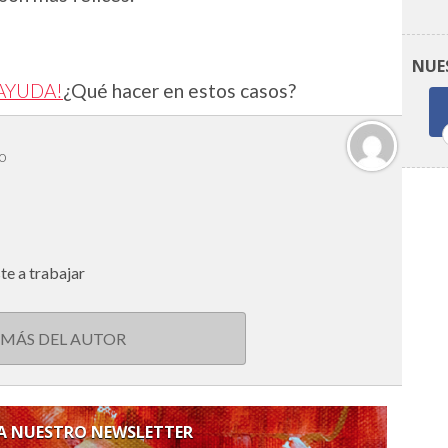
NUE
 ¡AYUDA!
¿Qué hacer en estos casos?
o
te a trabajar
 MÁS DEL AUTOR
 A NUESTRO NEWSLETTER