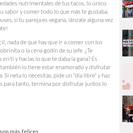
edades nutrimentales de tus tacos, lo único
 su sabor y comer todo lo que más te gustaba.
ses, si tu pareja es vegana, lánzate alguna vez
ate!
cil, nada de que hay que ir a comer con los
 sobrinita o la cena godín de su jefe. ¿Te
n ti y hacías lo que te daba la gana? Es
 también lo tiene estar enamorado y disfrutar
. Si neta lo necesitas, pide un “día libre” y haz
es para tanto, termina por disfrutar juntos lo
 son más felices.