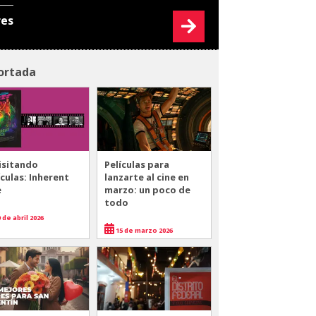
res
ortada
isitando
Películas para
ículas: Inherent
lanzarte al cine en
e
marzo: un poco de
todo
 de abril 2026
15 de marzo 2026