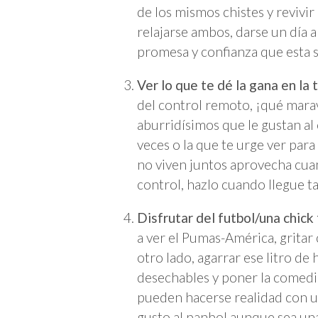
de los mismos chistes y revivi
relajarse ambos, darse un día a
promesa y confianza que esta s
Ver lo que te dé la gana en la t
del control remoto, ¡qué marav
aburridísimos que le gustan al o
veces o la que te urge ver para
no viven juntos aprovecha cua
control, hazlo cuando llegue 
Disfrutar del futbol/una chick 
a ver el Pumas-América, gritar 
otro lado, agarrar ese litro de
desechables y poner la comedi
pueden hacerse realidad con un
gusto al panbol aunque sea una