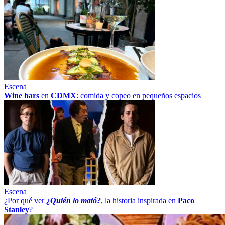
Escena
Wine bars
en
CDMX
: comida y copeo en pequeños espacios
Escena
¿Por qué ver
¿Quién lo mató?
, la historia inspirada en
Paco
Stanley
?