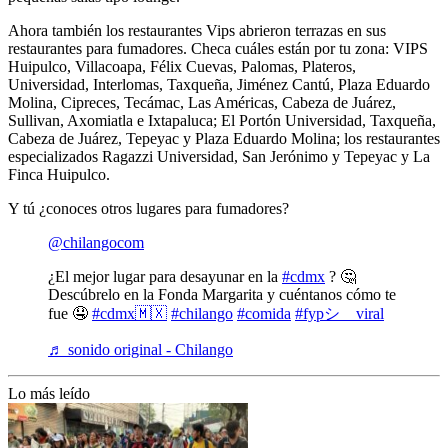
Ahora también los restaurantes Vips abrieron terrazas en sus
restaurantes para fumadores. Checa cuáles están por tu zona: VIPS
Huipulco, Villacoapa, Félix Cuevas, Palomas, Plateros,
Universidad, Interlomas, Taxqueña, Jiménez Cantú, Plaza Eduardo
Molina, Cipreces, Tecámac, Las Américas, Cabeza de Juárez,
Sullivan, Axomiatla e Ixtapaluca; El Portón Universidad, Taxqueña,
Cabeza de Juárez, Tepeyac y Plaza Eduardo Molina; los restaurantes
especializados Ragazzi Universidad, San Jerónimo y Tepeyac y La
Finca Huipulco.
Y tú ¿conoces otros lugares para fumadores?
@chilangocom
¿El mejor lugar para desayunar en la
#cdmx
? 🤔
Descúbrelo en la Fonda Margarita y cuéntanos cómo te
fue 🤤
#cdmx🇲🇽
#chilango
#comida
#fypシ゚viral
♬ sonido original - Chilango
Lo más leído