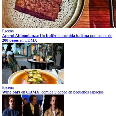
Escena
Aperol Abbondanza
: Un
buffet
de
comida italiana
por menos de
200 pesos
en CDMX
Escena
Wine bars
en
CDMX
: comida y copeo en pequeños espacios