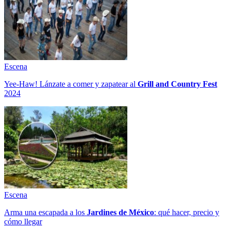
Escena
Yee-Haw! Lánzate a comer y zapatear al
Grill and Country Fest
2024
Escena
Arma una escapada a los
Jardines de México
: qué hacer, precio y
cómo llegar