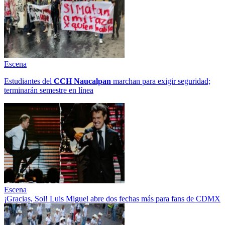
Escena
Estudiantes del
CCH
Naucalpan
marchan para exigir seguridad;
terminarán semestre en línea
Escena
¡Gracias, Sol! Luis Miguel abre dos fechas más para fans de CDMX