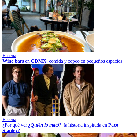
Escena
Wine bars
en
CDMX
: comida y copeo en pequeños espacios
Escena
¿Por qué ver
¿Quién lo mató?
, la historia inspirada en
Paco
Stanley
?