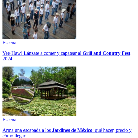
Escena
Yee-Haw! Lánzate a comer y zapatear al
Grill and Country Fest
2024
Escena
Arma una escapada a los
Jardines de México
: qué hacer, precio y
cómo llegar