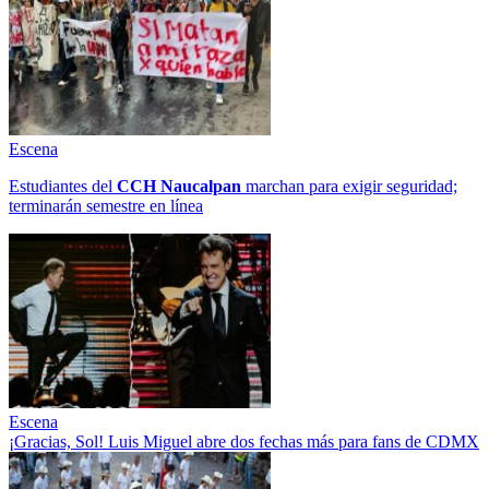
Escena
Estudiantes del
CCH
Naucalpan
marchan para exigir seguridad;
terminarán semestre en línea
Escena
¡Gracias, Sol! Luis Miguel abre dos fechas más para fans de CDMX