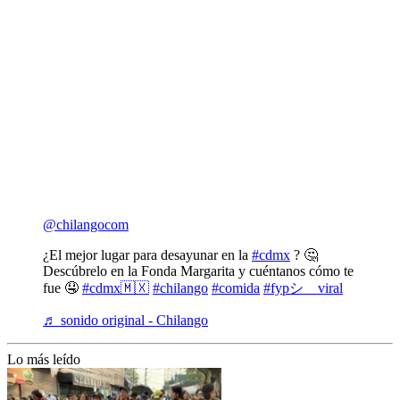
@chilangocom
¿El mejor lugar para desayunar en la
#cdmx
? 🤔
Descúbrelo en la Fonda Margarita y cuéntanos cómo te
fue 🤤
#cdmx🇲🇽
#chilango
#comida
#fypシ゚viral
♬ sonido original - Chilango
Lo más leído