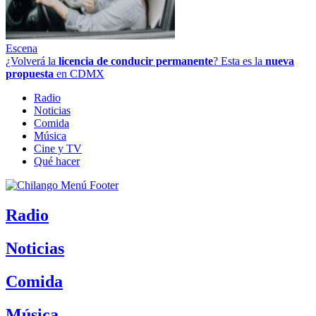
Escena
¿Volverá la
licencia de conducir permanente
? Esta es la
nueva
propuesta
en CDMX
Radio
Noticias
Comida
Música
Cine y TV
Qué hacer
Radio
Noticias
Comida
Música