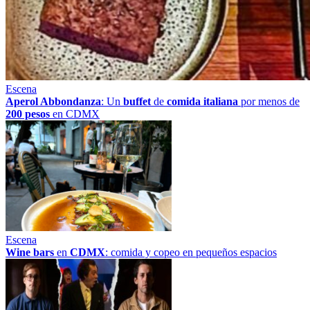
Escena
Aperol Abbondanza
: Un
buffet
de
comida italiana
por menos de
200 pesos
en CDMX
Escena
Wine bars
en
CDMX
: comida y copeo en pequeños espacios