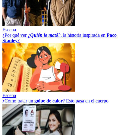
Escena
¿Por qué ver
¿Quién lo mató?
, la historia inspirada en
Paco
Stanley
?
Escena
¿Cómo tratar un
golpe
de
calor
? Esto pasa en el cuerpo