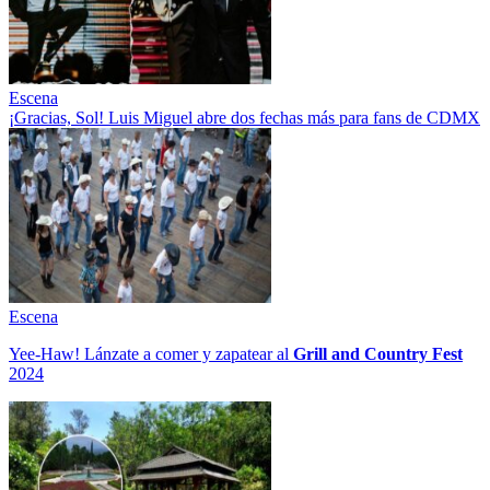
Escena
¡Gracias, Sol! Luis Miguel abre dos fechas más para fans de CDMX
Escena
Yee-Haw! Lánzate a comer y zapatear al
Grill and Country Fest
2024