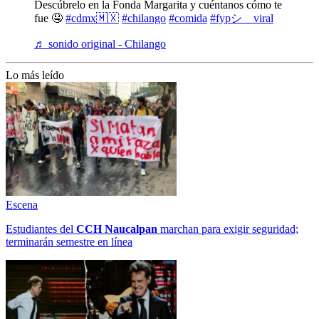
Descúbrelo en la Fonda Margarita y cuéntanos cómo te
fue 🤤
#cdmx🇲🇽
#chilango
#comida
#fypシ゚viral
♬ sonido original - Chilango
Lo más leído
Escena
Estudiantes del
CCH
Naucalpan
marchan para exigir seguridad;
terminarán semestre en línea