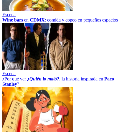
Escena
Wine bars
en
CDMX
: comida y copeo en pequeños espacios
Escena
¿Por qué ver
¿Quién lo mató?
, la historia inspirada en
Paco
Stanley
?