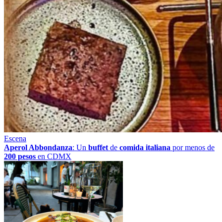
Escena
Aperol Abbondanza
: Un
buffet
de
comida italiana
por menos de
200 pesos
en CDMX