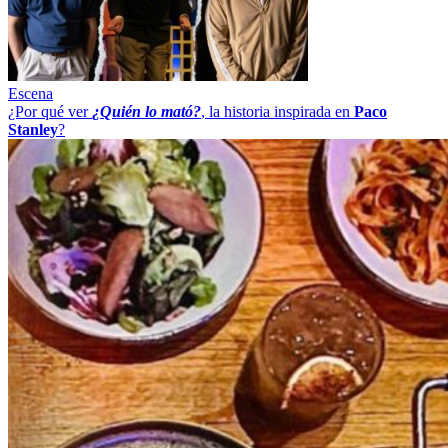
Escena
¿Por qué ver
¿Quién lo mató?
, la historia inspirada en
Paco
Stanley
?