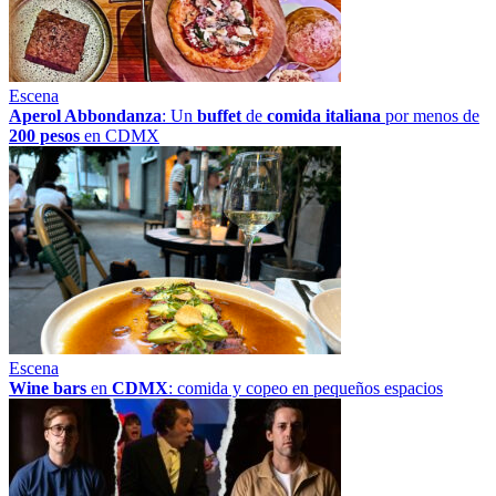
Escena
Aperol Abbondanza
: Un
buffet
de
comida italiana
por menos de
200 pesos
en CDMX
Escena
Wine bars
en
CDMX
: comida y copeo en pequeños espacios