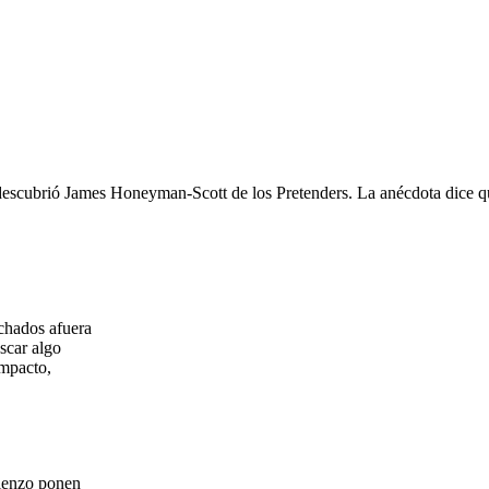
descubrió James Honeyman-Scott de los Pretenders. La anécdota dice qu
chados afuera
scar algo
impacto,
mienzo ponen