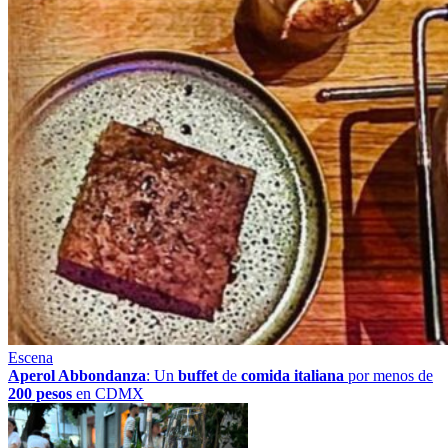
Escena
Aperol Abbondanza
: Un
buffet
de
comida italiana
por menos de
200 pesos
en CDMX