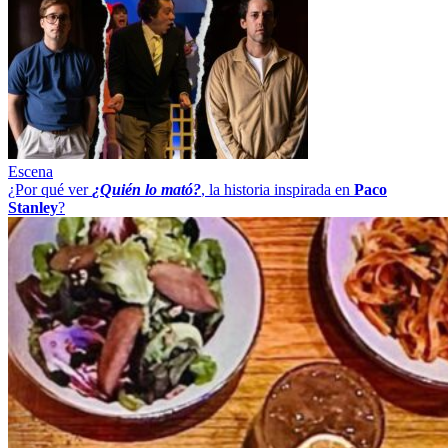
Escena
¿Por qué ver
¿Quién lo mató?
, la historia inspirada en
Paco
Stanley
?