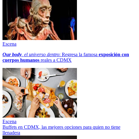
Escena
Our body
, el universo dentro
: Regresa la famosa
exposición con
cuerpos humanos
reales a CDMX
Escena
Buffets en CDMX, las mejores opciones para quien no tiene
llenadera