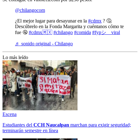
@chilangocom
¿El mejor lugar para desayunar en la
#cdmx
? 🤔
Descúbrelo en la Fonda Margarita y cuéntanos cómo te
fue 🤤
#cdmx🇲🇽
#chilango
#comida
#fypシ゚viral
♬ sonido original - Chilango
Lo más leído
Escena
Estudiantes del
CCH
Naucalpan
marchan para exigir seguridad;
terminarán semestre en línea