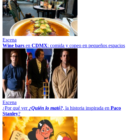
Escena
Wine bars
en
CDMX
: comida y copeo en pequeños espacios
Escena
¿Por qué ver
¿Quién lo mató?
, la historia inspirada en
Paco
Stanley
?