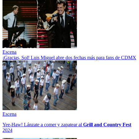
Escena
¡Gracias, Sol! Luis Miguel abre dos fechas más para fans de CDMX
Escena
Yee-Haw! Lánzate a comer y zapatear al
Grill and Country Fest
2024