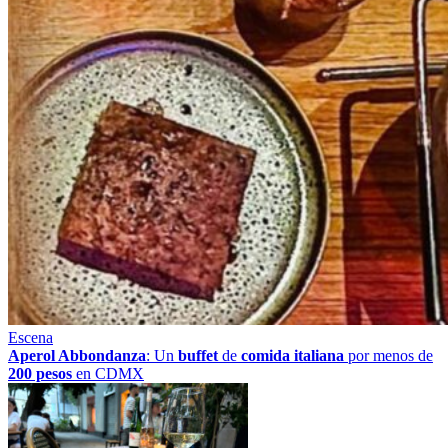
Escena
Aperol Abbondanza
: Un
buffet
de
comida italiana
por menos de
200 pesos
en CDMX