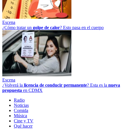
Escena
¿Cómo tratar un
golpe
de
calor
? Esto pasa en el cuerpo
Escena
¿Volverá la
licencia de conducir permanente
? Esta es la
nueva
propuesta
en CDMX
Radio
Noticias
Comida
Música
Cine y TV
Qué hacer