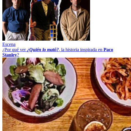
Escena
¿Por qué ver
¿Quién lo mató?
, la historia inspirada en
Paco
Stanley
?