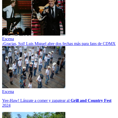
Escena
¡Gracias, Sol! Luis Miguel abre dos fechas más para fans de CDMX
Escena
Yee-Haw! Lánzate a comer y zapatear al
Grill and Country Fest
2024