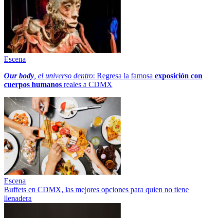
Escena
Our body
, el universo dentro
: Regresa la famosa
exposición con
cuerpos humanos
reales a CDMX
Escena
Buffets en CDMX, las mejores opciones para quien no tiene
llenadera