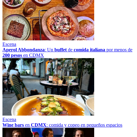
Escena
Aperol Abbondanza
: Un
buffet
de
comida italiana
por menos de
200 pesos
en CDMX
Escena
Wine bars
en
CDMX
: comida y copeo en pequeños espacios