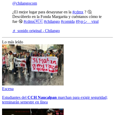
@chilangocom
¿El mejor lugar para desayunar en la
#cdmx
? 🤔
Descúbrelo en la Fonda Margarita y cuéntanos cómo te
fue 🤤
#cdmx🇲🇽
#chilango
#comida
#fypシ゚viral
♬ sonido original - Chilango
Lo más leído
Escena
Estudiantes del
CCH
Naucalpan
marchan para exigir seguridad;
terminarán semestre en línea