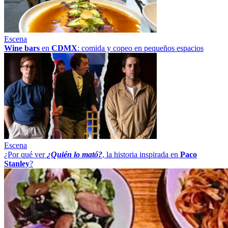
Escena
Wine bars
en
CDMX
: comida y copeo en pequeños espacios
Escena
¿Por qué ver
¿Quién lo mató?
, la historia inspirada en
Paco
Stanley
?