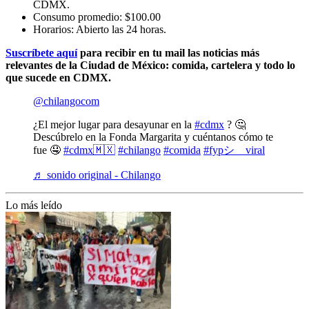
CDMX.
Consumo promedio: $100.00
Horarios: Abierto las 24 horas.
Suscríbete aquí
para recibir en tu mail las noticias más
relevantes de la Ciudad de México: comida, cartelera y todo lo
que sucede en CDMX.
@chilangocom
¿El mejor lugar para desayunar en la
#cdmx
? 🤔
Descúbrelo en la Fonda Margarita y cuéntanos cómo te
fue 🤤
#cdmx🇲🇽
#chilango
#comida
#fypシ゚viral
♬ sonido original - Chilango
Lo más leído