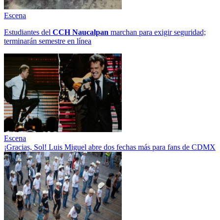
Escena
Estudiantes del
CCH
Naucalpan
marchan para exigir seguridad;
terminarán semestre en línea
Escena
¡Gracias, Sol! Luis Miguel abre dos fechas más para fans de CDMX