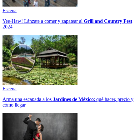
Escena
Yee-Haw! Lánzate a comer y zapatear al
Grill and Country Fest
2024
Escena
Arma una escapada a los
Jardines de México
: qué hacer, precio y
cómo llegar