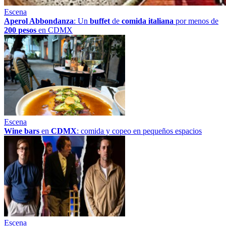
Escena
Aperol Abbondanza
: Un
buffet
de
comida italiana
por menos de
200 pesos
en CDMX
Escena
Wine bars
en
CDMX
: comida y copeo en pequeños espacios
Escena