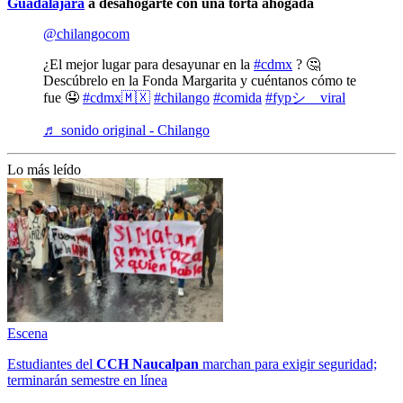
Guadalajara
a desahogarte con una torta ahogada
@chilangocom
¿El mejor lugar para desayunar en la
#cdmx
? 🤔
Descúbrelo en la Fonda Margarita y cuéntanos cómo te
fue 🤤
#cdmx🇲🇽
#chilango
#comida
#fypシ゚viral
♬ sonido original - Chilango
Lo más leído
Escena
Estudiantes del
CCH
Naucalpan
marchan para exigir seguridad;
terminarán semestre en línea