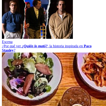
Escena
¿Por qué ver
¿Quién lo mató?
, la historia inspirada en
Paco
Stanley
?