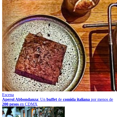
Escena
Aperol Abbondanza
: Un
buffet
de
comida italiana
por menos de
200 pesos
en CDMX