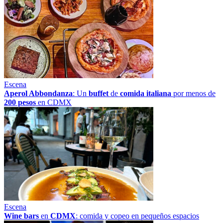
Escena
Aperol Abbondanza
: Un
buffet
de
comida italiana
por menos de
200 pesos
en CDMX
Escena
Wine bars
en
CDMX
: comida y copeo en pequeños espacios