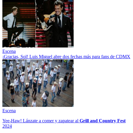
Escena
¡Gracias, Sol! Luis Miguel abre dos fechas más para fans de CDMX
Escena
Yee-Haw! Lánzate a comer y zapatear al
Grill and Country Fest
2024