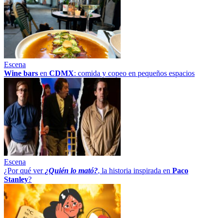
Escena
Wine bars
en
CDMX
: comida y copeo en pequeños espacios
Escena
¿Por qué ver
¿Quién lo mató?
, la historia inspirada en
Paco
Stanley
?