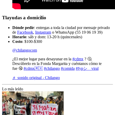
Tlayudas a domicilio
Dónde pedir
: entregas a toda la ciudad por mensaje privado
de
Facebook
,
Instagram
o WhatssApp (55 19 06 19 39)
Horario
: sáb y dom: 13-20 h (quincenales)
Costo
: $100-$300
@chilangocom
¿El mejor lugar para desayunar en la
#cdmx
? 🤔
Descúbrelo en la Fonda Margarita y cuéntanos cómo te
fue 🤤
#cdmx🇲🇽
#chilango
#comida
#fypシ゚viral
♬ sonido original - Chilango
Lo más leído