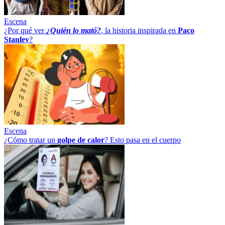
Escena
¿Por qué ver
¿Quién lo mató?
, la historia inspirada en
Paco
Stanley
?
Escena
¿Cómo tratar un
golpe
de
calor
? Esto pasa en el cuerpo