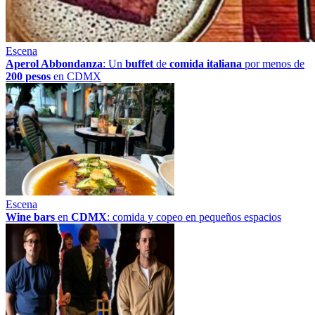
Escena
Aperol Abbondanza
: Un
buffet
de
comida italiana
por menos de
200 pesos
en CDMX
Escena
Wine bars
en
CDMX
: comida y copeo en pequeños espacios