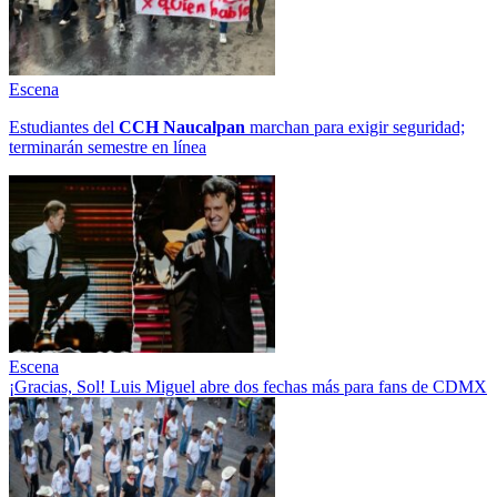
Escena
Estudiantes del
CCH
Naucalpan
marchan para exigir seguridad;
terminarán semestre en línea
Escena
¡Gracias, Sol! Luis Miguel abre dos fechas más para fans de CDMX