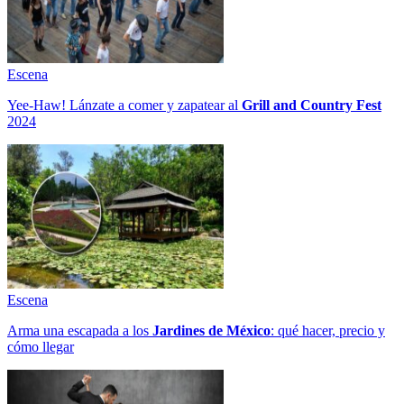
Escena
Yee-Haw! Lánzate a comer y zapatear al
Grill and Country Fest
2024
Escena
Arma una escapada a los
Jardines de México
: qué hacer, precio y
cómo llegar