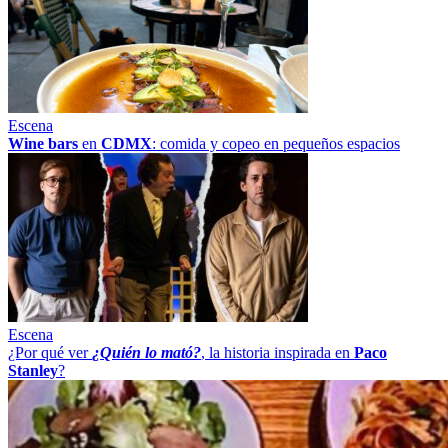
Escena
Wine bars
en
CDMX
: comida y copeo en pequeños espacios
Escena
¿Por qué ver
¿Quién lo mató?
, la historia inspirada en
Paco
Stanley
?