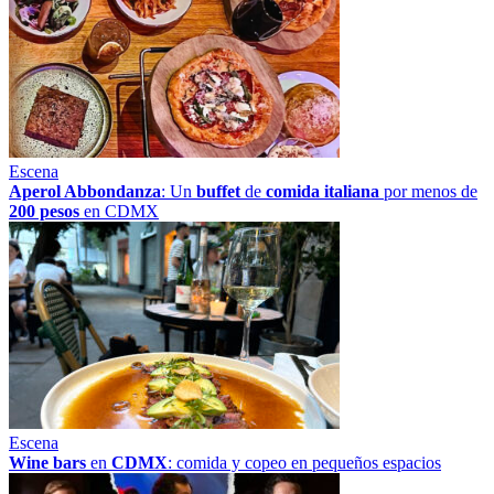
Escena
Aperol Abbondanza
: Un
buffet
de
comida italiana
por menos de
200 pesos
en CDMX
Escena
Wine bars
en
CDMX
: comida y copeo en pequeños espacios