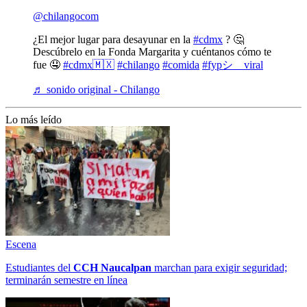
@chilangocom
¿El mejor lugar para desayunar en la
#cdmx
? 🤔
Descúbrelo en la Fonda Margarita y cuéntanos cómo te
fue 🤤
#cdmx🇲🇽
#chilango
#comida
#fypシ゚viral
♬ sonido original - Chilango
Lo más leído
Escena
Estudiantes del
CCH
Naucalpan
marchan para exigir seguridad;
terminarán semestre en línea