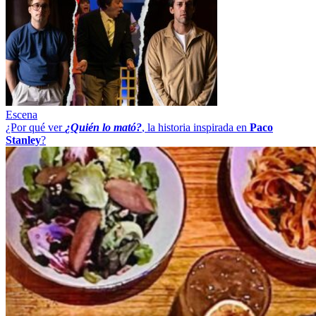
Escena
¿Por qué ver
¿Quién lo mató?
, la historia inspirada en
Paco
Stanley
?