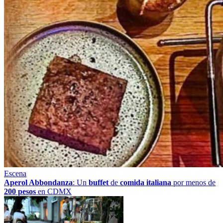
Escena
Aperol Abbondanza
: Un
buffet
de
comida italiana
por menos de
200 pesos
en CDMX