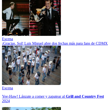
Escena
¡Gracias, Sol! Luis Miguel abre dos fechas más para fans de CDMX
Escena
Yee-Haw! Lánzate a comer y zapatear al
Grill and Country Fest
2024