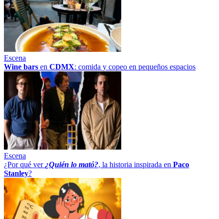
Escena
Wine bars
en
CDMX
: comida y copeo en pequeños espacios
Escena
¿Por qué ver
¿Quién lo mató?
, la historia inspirada en
Paco
Stanley
?