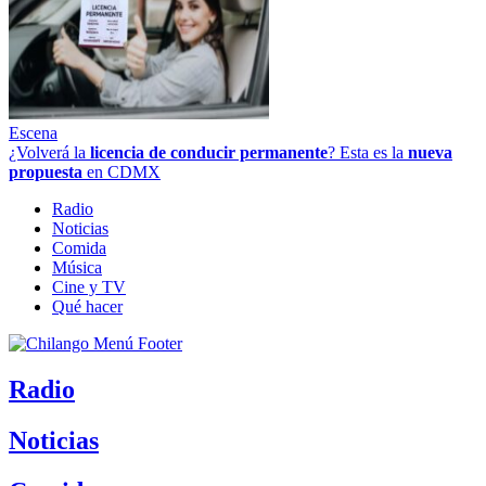
Escena
¿Volverá la
licencia de conducir permanente
? Esta es la
nueva
propuesta
en CDMX
Radio
Noticias
Comida
Música
Cine y TV
Qué hacer
Radio
Noticias