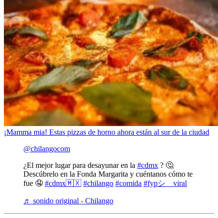
¡Mamma mia! Estas pizzas de horno ahora están al sur de la ciudad
@chilangocom
¿El mejor lugar para desayunar en la
#cdmx
? 🤔
Descúbrelo en la Fonda Margarita y cuéntanos cómo te
fue 🤤
#cdmx🇲🇽
#chilango
#comida
#fypシ゚viral
♬ sonido original - Chilango