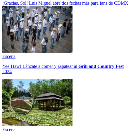
¡Gracias, Sol! Luis Miguel abre dos fechas más para fans de CDMX
Escena
Yee-Haw! Lánzate a comer y zapatear al
Grill and Country Fest
2024
Escena