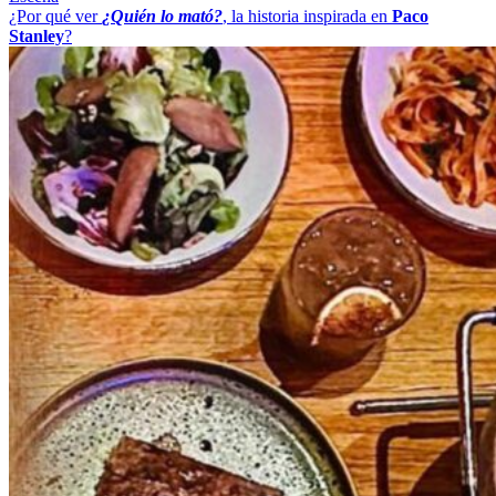
¿Por qué ver
¿Quién lo mató?
, la historia inspirada en
Paco
Stanley
?