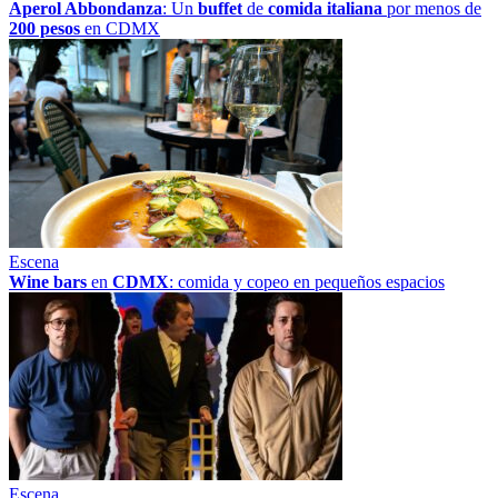
Aperol Abbondanza
: Un
buffet
de
comida italiana
por menos de
200 pesos
en CDMX
Escena
Wine bars
en
CDMX
: comida y copeo en pequeños espacios
Escena