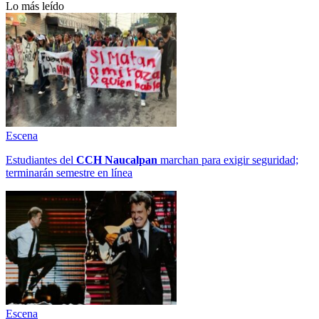
Lo más leído
Escena
Estudiantes del
CCH
Naucalpan
marchan para exigir seguridad;
terminarán semestre en línea
Escena