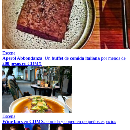
Escena
Aperol Abbondanza
: Un
buffet
de
comida italiana
por menos de
200 pesos
en CDMX
Escena
Wine bars
en
CDMX
: comida y copeo en pequeños espacios