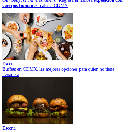
Our body
, el universo dentro
: Regresa la famosa
exposición con
cuerpos humanos
reales a CDMX
Escena
Buffets en CDMX, las mejores opciones para quien no tiene
llenadera
Escena