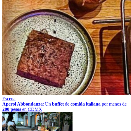
Escena
Aperol Abbondanza
: Un
buffet
de
comida italiana
por menos de
200 pesos
en CDMX