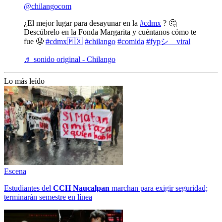
@chilangocom
¿El mejor lugar para desayunar en la
#cdmx
? 🤔
Descúbrelo en la Fonda Margarita y cuéntanos cómo te
fue 🤤
#cdmx🇲🇽
#chilango
#comida
#fypシ゚viral
♬ sonido original - Chilango
Lo más leído
Escena
Estudiantes del
CCH
Naucalpan
marchan para exigir seguridad;
terminarán semestre en línea