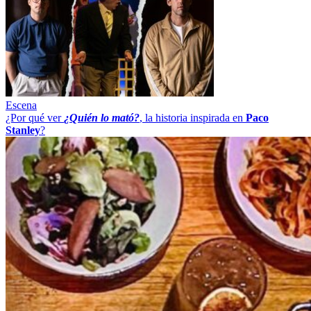
Escena
¿Por qué ver
¿Quién lo mató?
, la historia inspirada en
Paco
Stanley
?