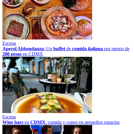
Escena
Aperol Abbondanza
: Un
buffet
de
comida italiana
por menos de
200 pesos
en CDMX
Escena
Wine bars
en
CDMX
: comida y copeo en pequeños espacios