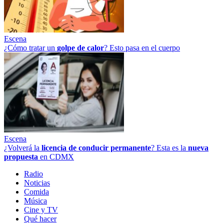
Escena
¿Cómo tratar un
golpe
de
calor
? Esto pasa en el cuerpo
Escena
¿Volverá la
licencia de conducir permanente
? Esta es la
nueva
propuesta
en CDMX
Radio
Noticias
Comida
Música
Cine y TV
Qué hacer