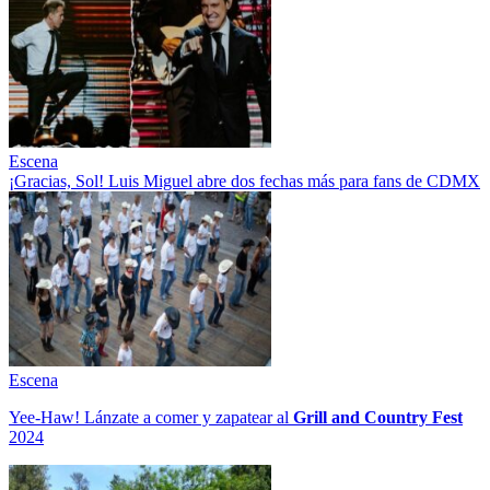
Escena
¡Gracias, Sol! Luis Miguel abre dos fechas más para fans de CDMX
Escena
Yee-Haw! Lánzate a comer y zapatear al
Grill and Country Fest
2024