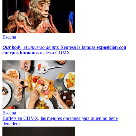
Escena
Our body
, el universo dentro
: Regresa la famosa
exposición con
cuerpos humanos
reales a CDMX
Escena
Buffets en CDMX, las mejores opciones para quien no tiene
llenadera