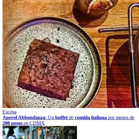
Escena
Aperol Abbondanza
: Un
buffet
de
comida italiana
por menos de
200 pesos
en CDMX