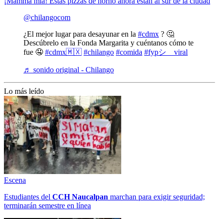
¡Mamma mia! Estas pizzas de horno ahora están al sur de la ciudad
@chilangocom
¿El mejor lugar para desayunar en la
#cdmx
? 🤔
Descúbrelo en la Fonda Margarita y cuéntanos cómo te
fue 🤤
#cdmx🇲🇽
#chilango
#comida
#fypシ゚viral
♬ sonido original - Chilango
Lo más leído
Escena
Estudiantes del
CCH
Naucalpan
marchan para exigir seguridad;
terminarán semestre en línea