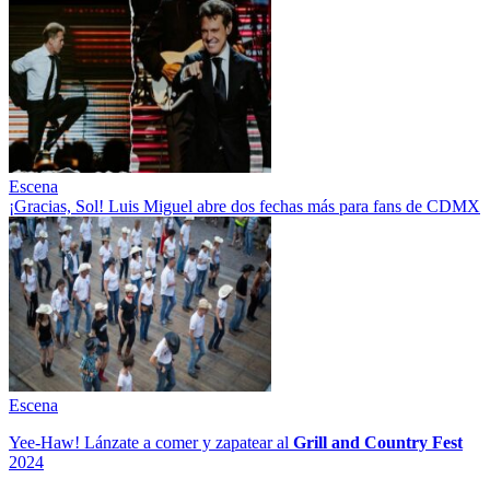
Escena
¡Gracias, Sol! Luis Miguel abre dos fechas más para fans de CDMX
Escena
Yee-Haw! Lánzate a comer y zapatear al
Grill and Country Fest
2024