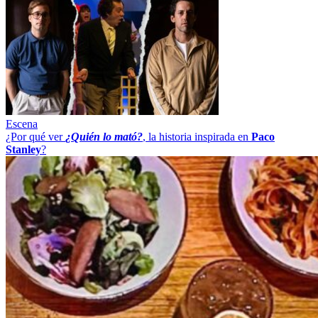
Escena
¿Por qué ver
¿Quién lo mató?
, la historia inspirada en
Paco
Stanley
?