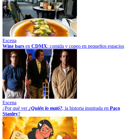
Escena
Wine bars
en
CDMX
: comida y copeo en pequeños espacios
Escena
¿Por qué ver
¿Quién lo mató?
, la historia inspirada en
Paco
Stanley
?