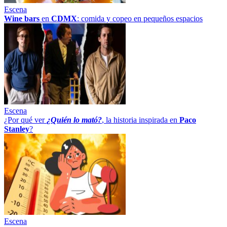
Escena
Wine bars
en
CDMX
: comida y copeo en pequeños espacios
Escena
¿Por qué ver
¿Quién lo mató?
, la historia inspirada en
Paco
Stanley
?
Escena