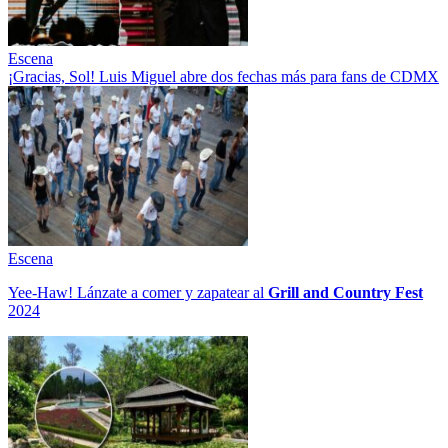
Escena
¡Gracias, Sol! Luis Miguel abre dos fechas más para fans de CDMX
Escena
Yee-Haw! Lánzate a comer y zapatear al
Grill and Country Fest
2024