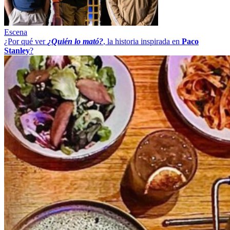
Escena
¿Por qué ver
¿Quién lo mató?
, la historia inspirada en
Paco
Stanley
?