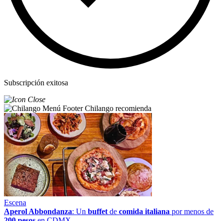
Subscripción exitosa
Chilango recomienda
Escena
Aperol Abbondanza
: Un
buffet
de
comida italiana
por menos de
200 pesos
en CDMX