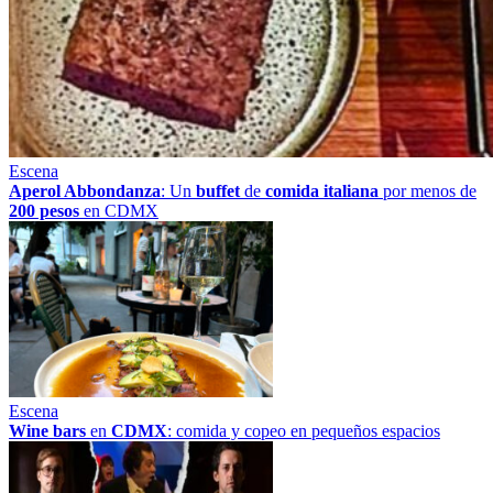
Escena
Aperol Abbondanza
: Un
buffet
de
comida italiana
por menos de
200 pesos
en CDMX
Escena
Wine bars
en
CDMX
: comida y copeo en pequeños espacios