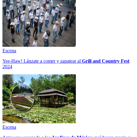
Escena
Yee-Haw! Lánzate a comer y zapatear al
Grill and Country Fest
2024
Escena