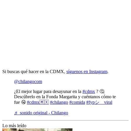
Si buscas qué hacer en la CDMX,
síguenos en Instagram
.
@chilangocom
¿El mejor lugar para desayunar en la
#cdmx
? 🤔
Descúbrelo en la Fonda Margarita y cuéntanos cómo te
fue 🤤
#cdmx🇲🇽
#chilango
#comida
#fypシ゚viral
♬ sonido original - Chilango
Lo más leído