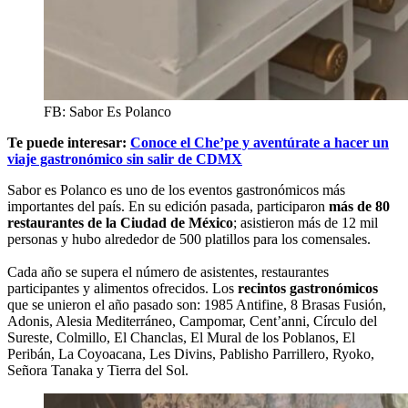
FB: Sabor Es Polanco
Te puede interesar:
Conoce el Che’pe y aventúrate a hacer un
viaje gastronómico sin salir de CDMX
Sabor es Polanco es uno de los eventos gastronómicos más
importantes del país. En su edición pasada, participaron
más de 80
restaurantes de la Ciudad de México
; asistieron más de 12 mil
personas y hubo alrededor de 500 platillos para los comensales.
Cada año se supera el número de asistentes, restaurantes
participantes y alimentos ofrecidos. Los
recintos gastronómicos
que se unieron el año pasado son: 1985 Antifine, 8 Brasas Fusión,
Adonis, Alesia Mediterráneo, Campomar, Cent’anni, Círculo del
Sureste, Colmillo, El Chanclas, El Mural de los Poblanos, El
Peribán, La Coyoacana, Les Divins, Pablisho Parrillero, Ryoko,
Señora Tanaka y Tierra del Sol.