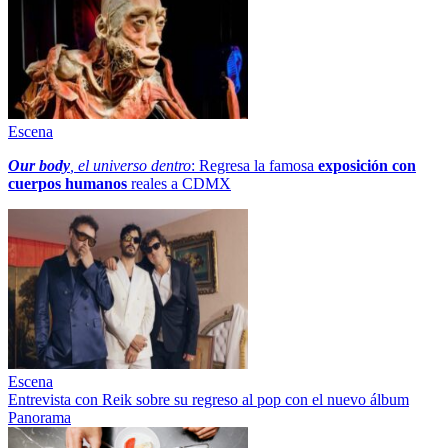
Escena
Our body
, el universo dentro
: Regresa la famosa
exposición con
cuerpos humanos
reales a CDMX
Escena
Entrevista con Reik sobre su regreso al pop con el nuevo álbum
Panorama