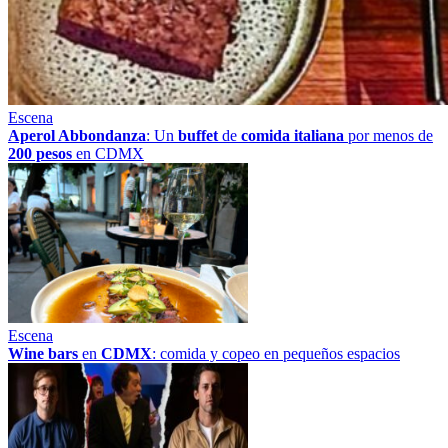
Escena
Aperol Abbondanza
: Un
buffet
de
comida italiana
por menos de
200 pesos
en CDMX
Escena
Wine bars
en
CDMX
: comida y copeo en pequeños espacios