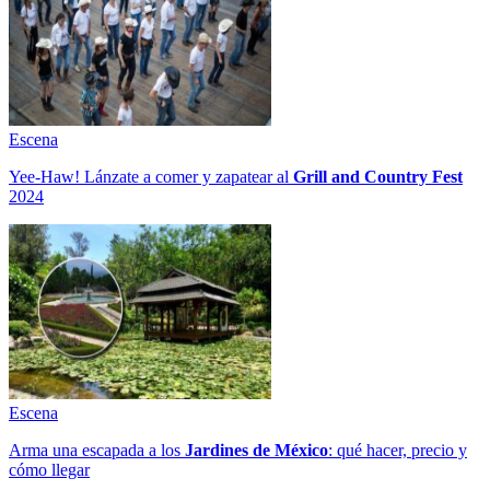
Escena
Yee-Haw! Lánzate a comer y zapatear al
Grill and Country Fest
2024
Escena
Arma una escapada a los
Jardines de México
: qué hacer, precio y
cómo llegar