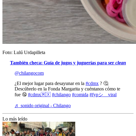
Foto: Lulú Urdapilleta
También checa: Guía de jugos y juguerías para ser
clean
@chilangocom
¿El mejor lugar para desayunar en la
#cdmx
? 🤔
Descúbrelo en la Fonda Margarita y cuéntanos cómo te
fue 🤤
#cdmx🇲🇽
#chilango
#comida
#fypシ゚viral
♬ sonido original - Chilango
Lo más leído