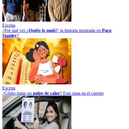
Escena
¿Por qué ver
¿Quién lo mató?
, la historia inspirada en
Paco
Stanley
?
Escena
¿Cómo tratar un
golpe
de
calor
? Esto pasa en el cuerpo