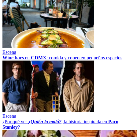
Escena
Wine bars
en
CDMX
: comida y copeo en pequeños espacios
Escena
¿Por qué ver
¿Quién lo mató?
, la historia inspirada en
Paco
Stanley
?