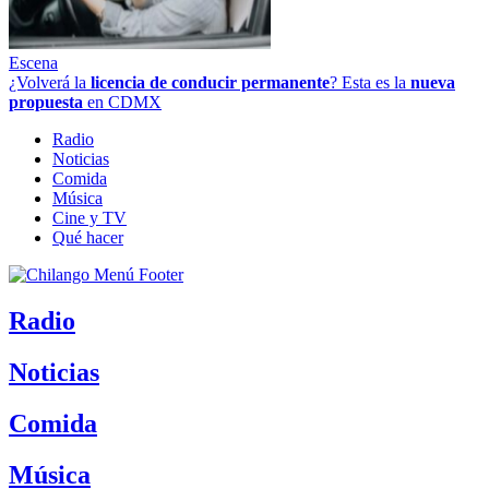
Escena
¿Volverá la
licencia de conducir permanente
? Esta es la
nueva
propuesta
en CDMX
Radio
Noticias
Comida
Música
Cine y TV
Qué hacer
Radio
Noticias
Comida
Música