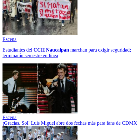
Escena
Estudiantes del
CCH
Naucalpan
marchan para exigir seguridad;
terminarán semestre en línea
Escena
¡Gracias, Sol! Luis Miguel abre dos fechas más para fans de CDMX