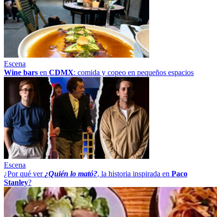
Escena
Wine bars
en
CDMX
: comida y copeo en pequeños espacios
Escena
¿Por qué ver
¿Quién lo mató?
, la historia inspirada en
Paco
Stanley
?