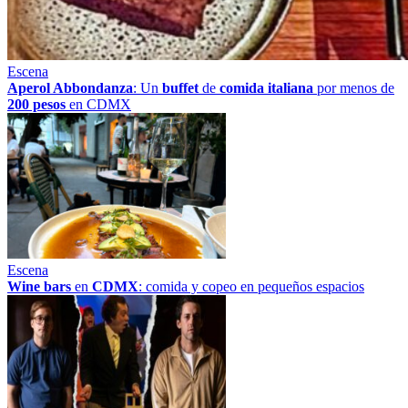
Escena
Aperol Abbondanza
: Un
buffet
de
comida italiana
por menos de
200 pesos
en CDMX
Escena
Wine bars
en
CDMX
: comida y copeo en pequeños espacios