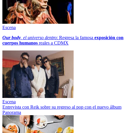
Escena
Our body
, el universo dentro
: Regresa la famosa
exposición con
cuerpos humanos
reales a CDMX
Escena
Entrevista con Reik sobre su regreso al pop con el nuevo álbum
Panorama