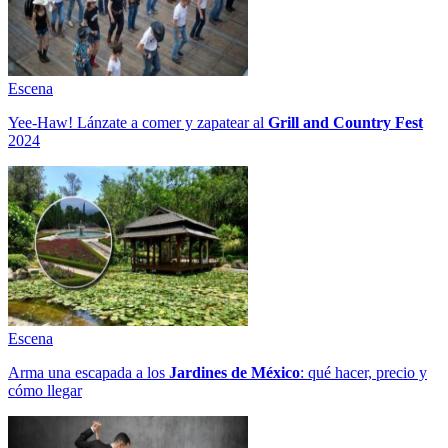
Escena
Yee-Haw! Lánzate a comer y zapatear al
Grill and Country Fest
2024
Escena
Arma una escapada a los
Jardines de México
: qué hacer, precio y
cómo llegar