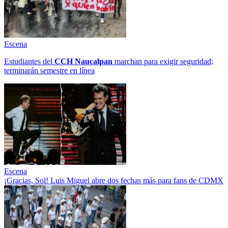
Escena
Estudiantes del
CCH
Naucalpan
marchan para exigir seguridad;
terminarán semestre en línea
Escena
¡Gracias, Sol! Luis Miguel abre dos fechas más para fans de CDMX