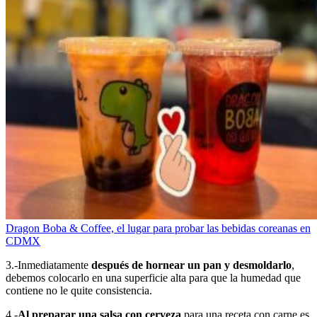
Dragon Boba & Coffee, el lugar para probar las bebidas coreanas en
CDMX
3.-Inmediatamente
después de hornear un pan y desmoldarlo
,
debemos colocarlo en una superficie alta para que la humedad que
contiene no le quite consistencia.
4.-
Al preparar una salsa con cerveza
para una receta con carne es