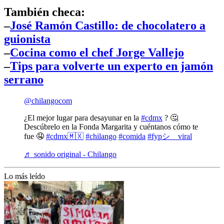
También checa:
–
José Ramón Castillo: de chocolatero a
guionista
–
Cocina como el chef Jorge Vallejo
–
Tips para volverte un experto en jamón
serrano
@chilangocom
¿El mejor lugar para desayunar en la
#cdmx
? 🤔
Descúbrelo en la Fonda Margarita y cuéntanos cómo te
fue 🤤
#cdmx🇲🇽
#chilango
#comida
#fypシ゚viral
♬ sonido original - Chilango
Lo más leído