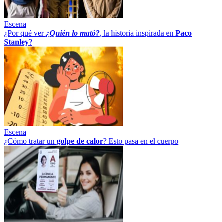
Escena
¿Por qué ver
¿Quién lo mató?
, la historia inspirada en
Paco
Stanley
?
Escena
¿Cómo tratar un
golpe
de
calor
? Esto pasa en el cuerpo