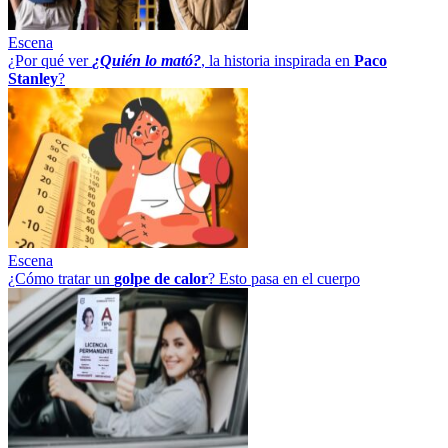
Escena
¿Por qué ver
¿Quién lo mató?
, la historia inspirada en
Paco
Stanley
?
Escena
¿Cómo tratar un
golpe
de
calor
? Esto pasa en el cuerpo