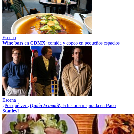
Escena
Wine bars
en
CDMX
: comida y copeo en pequeños espacios
Escena
¿Por qué ver
¿Quién lo mató?
, la historia inspirada en
Paco
Stanley
?