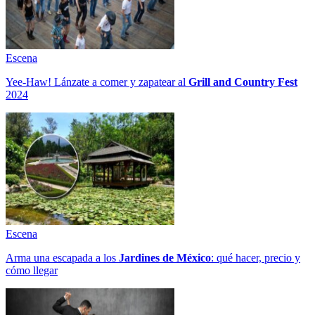
Escena
Yee-Haw! Lánzate a comer y zapatear al
Grill and Country Fest
2024
Escena
Arma una escapada a los
Jardines de México
: qué hacer, precio y
cómo llegar