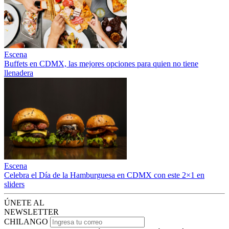
Escena
Buffets en CDMX, las mejores opciones para quien no tiene
llenadera
Escena
Celebra el Día de la Hamburguesa en CDMX con este 2×1 en
sliders
ÚNETE AL
NEWSLETTER
CHILANGO