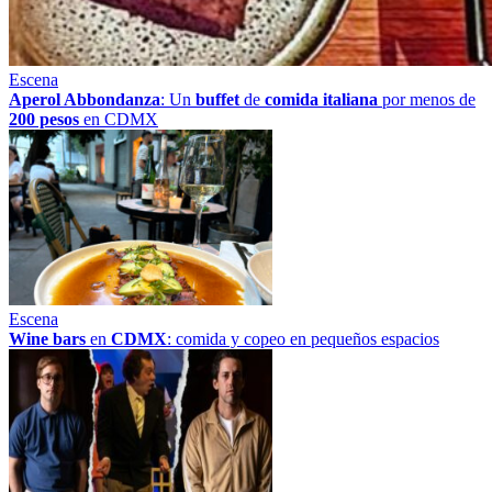
Escena
Aperol Abbondanza
: Un
buffet
de
comida italiana
por menos de
200 pesos
en CDMX
Escena
Wine bars
en
CDMX
: comida y copeo en pequeños espacios