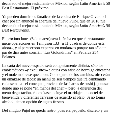
declarado el mejor restaurante de México, según Latin America’s 50
Best Restaurants. El próximo…
Ya pueden dormir los fanáticos de la cocina de Enrique Olvera: el
chef por fin anunció la apertura del nuevo Pujol, que en 2016 fue
declarado el mejor restaurante de México, según
Latin America’s 50
Best Restaurants
.
El próximo lunes (6 de marzo) será la fecha en que el restaurante
inicie operaciones en Tennyson 133 –a 11 cuadras de donde está
ahora–, y al parecer son expertos en mudanzas porque tan sólo un
par de días antes sonarán “Las Golondrinas” en Petrarca 254,
Polanco.
La carta del nuevo espacio será completamente distinta, sólo los
emblemáticos –y exquisitos– elotitos con salsa de hormiga chicatana
y el mole madre se quedaron. Como parte de los cambios, ofrecerán
un omakase de tacos: un menú de seis tiempos que irá cambiando
cada semana –el concepto proviene de las barras de sushi japonesas
donde uno se pone “en manos del chef”– pero, a diferencia del
menú degustación, el omakase incluye el maridaje: un coctel de
bienvenida y diferentes cervezas de acuerdo al plato. Si no tomas
alcohol, tienen opción de aguas frescas.
Del antiguo Pujol no queda rastro, pues era pequeño, discreto y un