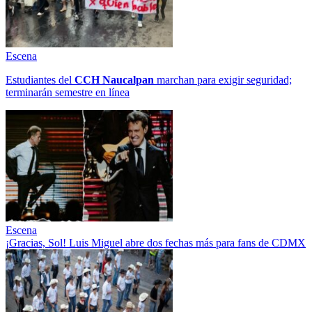
Escena
Estudiantes del
CCH
Naucalpan
marchan para exigir seguridad;
terminarán semestre en línea
Escena
¡Gracias, Sol! Luis Miguel abre dos fechas más para fans de CDMX