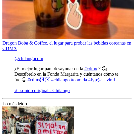
Dragon Boba & Coffee, el lugar para probar las bebidas coreanas en
CDMX
@chilangocom
¿El mejor lugar para desayunar en la
#cdmx
? 🤔
Descúbrelo en la Fonda Margarita y cuéntanos cómo te
fue 🤤
#cdmx🇲🇽
#chilango
#comida
#fypシ゚viral
♬ sonido original - Chilango
Lo más leído