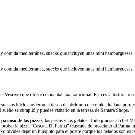
ay comida mediterránea, snacks que incluyen unas mini hamburguesas, co
Hay comida mediterránea,
snacks
que incluyen unas mini hamburguesas, co
nte
Vesuvio
que ofrece cocina italiana tradicional. Ésta es la historia r
esde sus inicios tuvieron el deseo de abrir uno de comida italiana por
El sueño se cumplió y puedes visitarlo en la terraza de Samara Shops.
l
paraíso de las pizzas
, las pastas y los gelatos. Todo gracias al chef 
e probar la pizza “Cascata Di Parma” (cascada de prosciutto di Parma, 
o olvides dejar un huequito para el postre porque los helados son exce