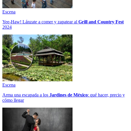
Escena
Yee-Haw! Lánzate a comer y zapatear al
Grill and Country Fest
2024
Escena
Arma una escapada a los
Jardines de México
: qué hacer, precio y
cómo llegar