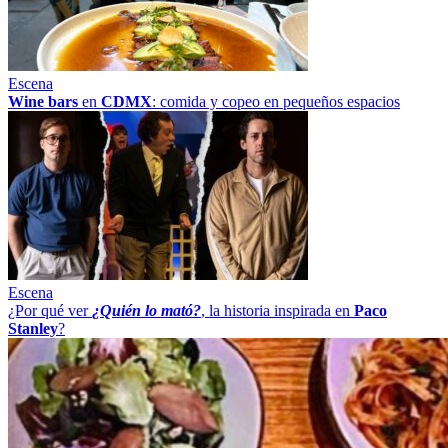
Escena
Wine bars
en
CDMX
: comida y copeo en pequeños espacios
Escena
¿Por qué ver
¿Quién lo mató?
, la historia inspirada en
Paco
Stanley
?