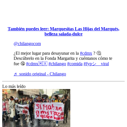
También puedes leer: Marquesitas Las Hijas del Marqués,
belleza salada-dulce
@chilangocom
¿El mejor lugar para desayunar en la
#cdmx
? 🤔
Descúbrelo en la Fonda Margarita y cuéntanos cómo te
fue 🤤
#cdmx🇲🇽
#chilango
#comida
#fypシ゚viral
♬ sonido original - Chilango
Lo más leído