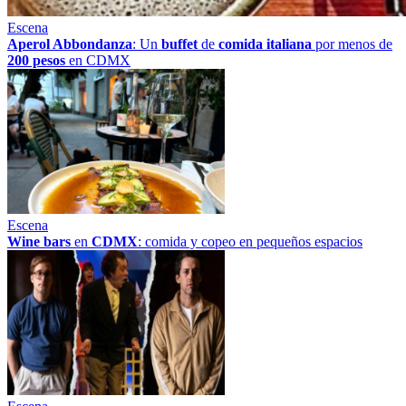
Escena
Aperol Abbondanza
: Un
buffet
de
comida italiana
por menos de
200 pesos
en CDMX
Escena
Wine bars
en
CDMX
: comida y copeo en pequeños espacios