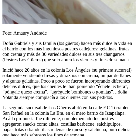
Foto: Amaury Andrade
Doña Gabriela y sus familia (los güeros) hacen más dulce la vida en
el barrio con los más ingeniosos postres callejeros: gelatinas, frutas
con crema y más de 30 variedades dulces en sus tres changarros
(Postres Los Güeros) que solo abren los viernes y fines de semana.
Inició hace 20 años en la colonia Los Ángeles (su primera sucursal)
solamente vendiendo fresas y duraznos con crema, un par de flanes
y algunas gelatinas. Poco a poco se fueron incorporando diferentes
delicias dulces, que los clientes le iban poniendo “échele lechera”,
“póngale queso crema”, “agréguele bombones o gomitas”…doña
Yolanda siempre complacía a los clientes con sus pedidos.
La segunda sucursal de Los Güeros abrió en la calle F.C Terraplen
San Rafael en la colonia La Era, en el mero barrio de Iztapalapa.
Acá la propuesta fue diferente, complementado los postres
agregaron snacks como alitas, costillas barbecue, salchipulpos,
papas fritas o banderillas rellenas de queso y salchicha; pura delicia
que hace más sabrosos los fines de semana.