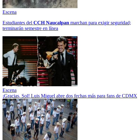
Escena
Estudiantes del
CCH
Naucalpan
marchan para exigir seguridad;
terminarán semestre en línea
Escena
¡Gracias, Sol! Luis Miguel abre dos fechas más para fans de CDMX