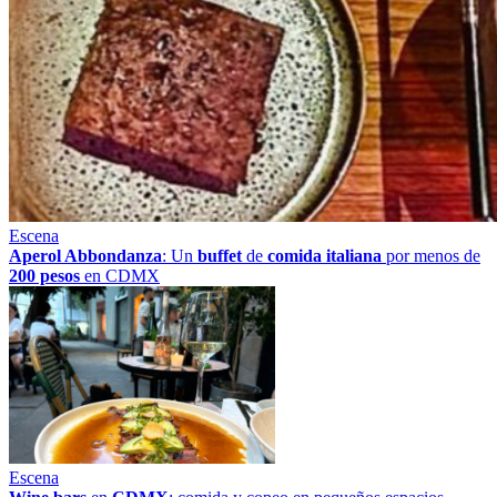
Escena
Aperol Abbondanza
: Un
buffet
de
comida italiana
por menos de
200 pesos
en CDMX
Escena