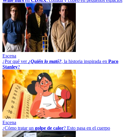
Wine bars
en
CDMX
: comida y copeo en pequeños espacios
Escena
¿Por qué ver
¿Quién lo mató?
, la historia inspirada en
Paco
Stanley
?
Escena
¿Cómo tratar un
golpe
de
calor
? Esto pasa en el cuerpo