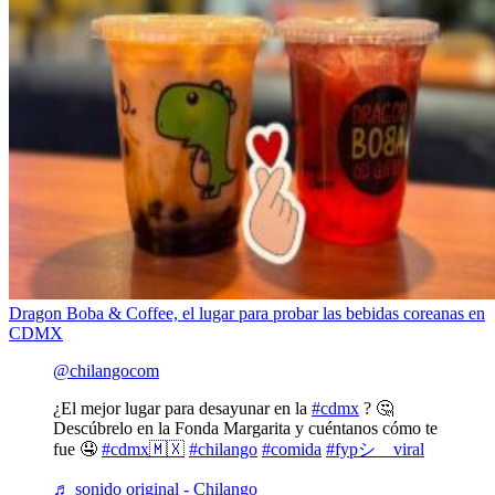
Dragon Boba & Coffee, el lugar para probar las bebidas coreanas en
CDMX
@chilangocom
¿El mejor lugar para desayunar en la
#cdmx
? 🤔
Descúbrelo en la Fonda Margarita y cuéntanos cómo te
fue 🤤
#cdmx🇲🇽
#chilango
#comida
#fypシ゚viral
♬ sonido original - Chilango