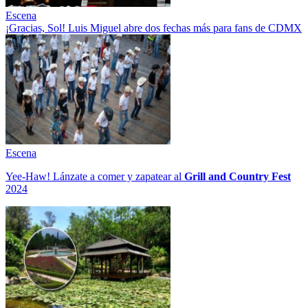
Escena
¡Gracias, Sol! Luis Miguel abre dos fechas más para fans de CDMX
Escena
Yee-Haw! Lánzate a comer y zapatear al
Grill and Country Fest
2024