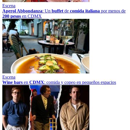
Escena
Aperol Abbondanza
: Un
buffet
de
comida italiana
por menos de
200 pesos
en CDMX
Escena
Wine bars
en
CDMX
: comida y copeo en pequeños espacios