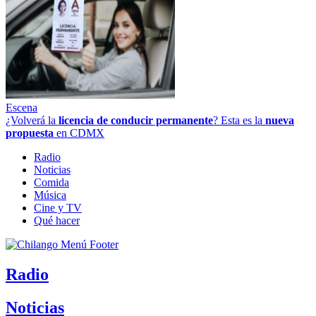
Escena
¿Volverá la
licencia de conducir permanente
? Esta es la
nueva
propuesta
en CDMX
Radio
Noticias
Comida
Música
Cine y TV
Qué hacer
Radio
Noticias