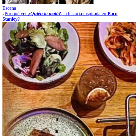
Escena
¿Por qué ver
¿Quién lo mató?
, la historia inspirada en
Paco
Stanley
?