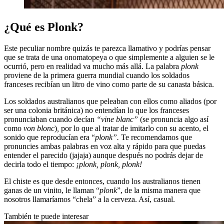
¿Qué es Plonk?
Este peculiar nombre quizás te parezca llamativo y podrías pensar
que se trata de una onomatopeya o que simplemente a alguien se le
ocurrió, pero en realidad va mucho más allá. La palabra
plonk
proviene de la primera guerra mundial cuando los soldados
franceses recibían un litro de vino como parte de su canasta básica.
Los soldados australianos que peleaban con ellos como aliados (por
ser una colonia británica) no entendían lo que los franceses
pronunciaban cuando decían
“vine blanc”
(se pronuncia algo así
como
von blonc
)
,
por lo que al tratar de imitarlo con su acento, el
sonido que reproducían era “
plonk”.
Te recomendamos que
pronuncies ambas palabras en voz alta y rápido para que puedas
entender el parecido (jajaja) aunque después no podrás dejar de
decirla todo el tiempo:
¡plonk, plonk, plonk!
El chiste es que desde entonces, cuando los australianos tienen
ganas de un vinito, le llaman “
plonk
”, de la misma manera que
nosotros llamaríamos “chela” a la cerveza. Así, casual.
También te puede interesar