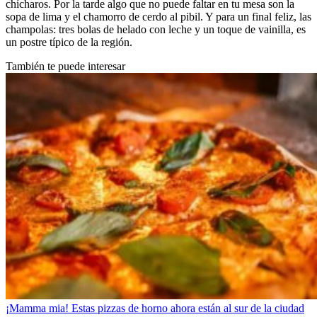
chícharos. Por la tarde algo que no puede faltar en tu mesa son la
sopa de lima y el chamorro de cerdo al pibil. Y para un final feliz, las
champolas: tres bolas de helado con leche y un toque de vainilla, es
un postre típico de la región.
También te puede interesar
¡Mamma mia! Estas pizzas de horno ahora están al sur de la ciudad