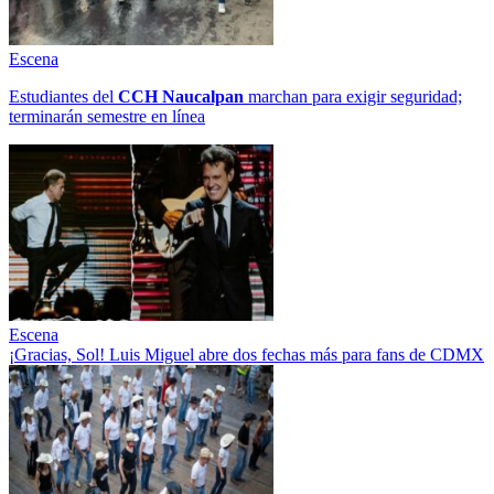
Escena
Estudiantes del
CCH
Naucalpan
marchan para exigir seguridad;
terminarán semestre en línea
Escena
¡Gracias, Sol! Luis Miguel abre dos fechas más para fans de CDMX