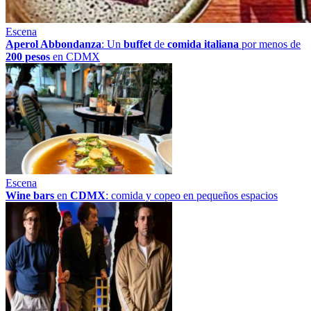
Escena
Aperol Abbondanza
: Un
buffet
de
comida italiana
por menos de
200 pesos
en CDMX
Escena
Wine bars
en
CDMX
: comida y copeo en pequeños espacios