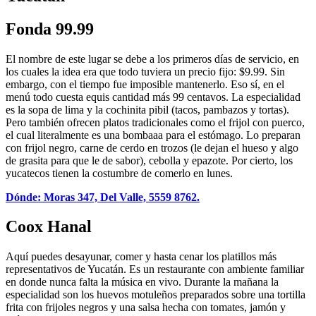
Fonda 99.99
El nombre de este lugar se debe a los primeros días de servicio, en
los cuales la idea era que todo tuviera un precio fijo: $9.99. Sin
embargo, con el tiempo fue imposible mantenerlo. Eso sí, en el
menú todo cuesta equis cantidad más 99 centavos. La especialidad
es la sopa de lima y la cochinita pibil (tacos, pambazos y tortas).
Pero también ofrecen platos tradicionales como el frijol con puerco,
el cual literalmente es una bombaaa para el estómago. Lo preparan
con frijol negro, carne de cerdo en trozos (le dejan el hueso y algo
de grasita para que le de sabor), cebolla y epazote. Por cierto, los
yucatecos tienen la costumbre de comerlo en lunes.
Dónde: Moras 347, Del Valle, 5559 8762.
Coox Hanal
Aquí puedes desayunar, comer y hasta cenar los platillos más
representativos de Yucatán. Es un restaurante con ambiente familiar
en donde nunca falta la música en vivo. Durante la mañana la
especialidad son los huevos motuleños preparados sobre una tortilla
frita con frijoles negros y una salsa hecha con tomates, jamón y