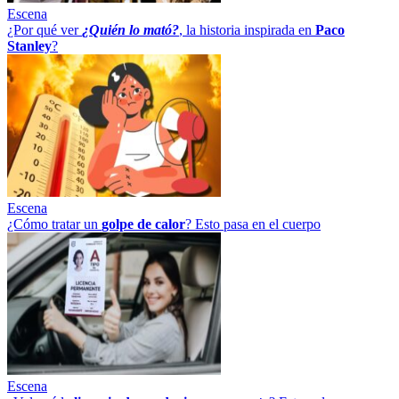
Escena
¿Por qué ver
¿Quién lo mató?
, la historia inspirada en
Paco
Stanley
?
Escena
¿Cómo tratar un
golpe
de
calor
? Esto pasa en el cuerpo
Escena