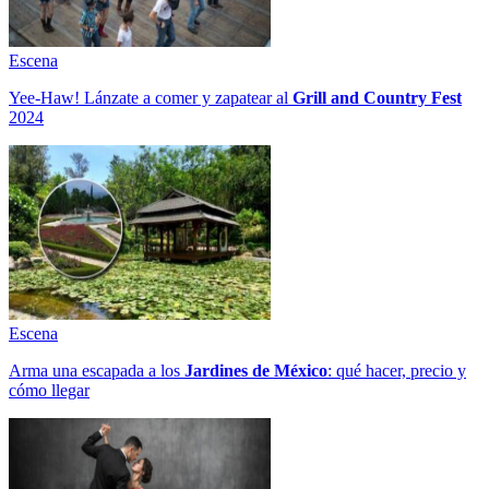
Escena
Yee-Haw! Lánzate a comer y zapatear al
Grill and Country Fest
2024
Escena
Arma una escapada a los
Jardines de México
: qué hacer, precio y
cómo llegar