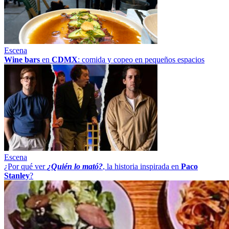
Escena
Wine bars
en
CDMX
: comida y copeo en pequeños espacios
Escena
¿Por qué ver
¿Quién lo mató?
, la historia inspirada en
Paco
Stanley
?