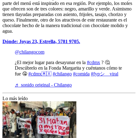
parte del menú está inspirado en esa región. Por ejemplo, los moles
que ofrecen son de tres colores: negro, amarillo y verde. Asimismo
tienen tlayudas preparadas con asiento, frijoles, tasajo, chorizo y
queso. Finalmente, otro de los atractivos de este restaurante es el
chocolate hecho de la manera tradicional con chocolate molido y
agua.
Dónde: Joyas 23, Estrella, 5781 9705.
@chilangocom
¿El mejor lugar para desayunar en la
#cdmx
? 🤔
Descúbrelo en la Fonda Margarita y cuéntanos cómo te
fue 🤤
#cdmx🇲🇽
#chilango
#comida
#fypシ゚viral
♬ sonido original - Chilango
Lo más leído