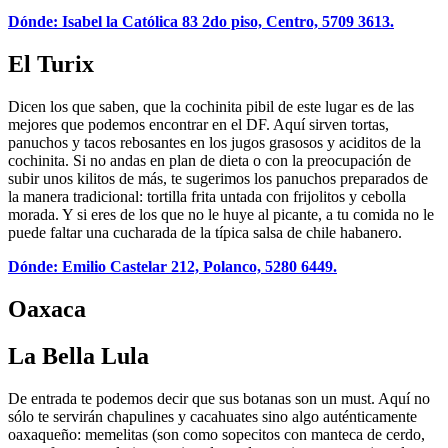
Dónde: Isabel la Católica 83 2do piso, Centro, 5709 3613.
El Turix
Dicen los que saben, que la cochinita pibil de este lugar es de las
mejores que podemos encontrar en el DF. Aquí sirven tortas,
panuchos y tacos rebosantes en los jugos grasosos y aciditos de la
cochinita. Si no andas en plan de dieta o con la preocupación de
subir unos kilitos de más, te sugerimos los panuchos preparados de
la manera tradicional: tortilla frita untada con frijolitos y cebolla
morada. Y si eres de los que no le huye al picante, a tu comida no le
puede faltar una cucharada de la típica salsa de chile habanero.
Dónde: Emilio Castelar 212, Polanco, 5280 6449.
Oaxaca
La Bella Lula
De entrada te podemos decir que sus botanas son un must. Aquí no
sólo te servirán chapulines y cacahuates sino algo auténticamente
oaxaqueño: memelitas (son como sopecitos con manteca de cerdo,