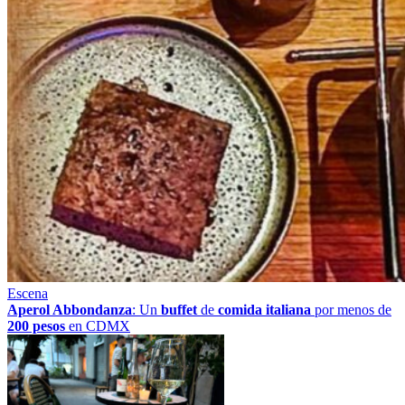
Escena
Aperol Abbondanza
: Un
buffet
de
comida italiana
por menos de
200 pesos
en CDMX