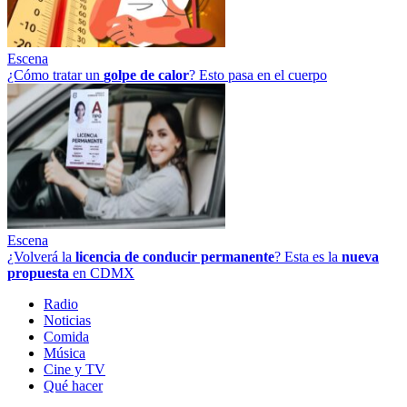
Escena
¿Cómo tratar un
golpe
de
calor
? Esto pasa en el cuerpo
Escena
¿Volverá la
licencia de conducir permanente
? Esta es la
nueva
propuesta
en CDMX
Radio
Noticias
Comida
Música
Cine y TV
Qué hacer