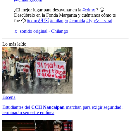
¿El mejor lugar para desayunar en la
#cdmx
? 🤔
Descúbrelo en la Fonda Margarita y cuéntanos cómo te
fue 🤤
#cdmx🇲🇽
#chilango
#comida
#fypシ゚viral
♬ sonido original - Chilango
Lo más leído
Escena
Estudiantes del
CCH
Naucalpan
marchan para exigir seguridad;
terminarán semestre en línea