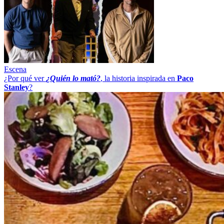
Escena
¿Por qué ver
¿Quién lo mató?
, la historia inspirada en
Paco
Stanley
?