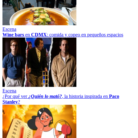
Escena
Wine bars
en
CDMX
: comida y copeo en pequeños espacios
Escena
¿Por qué ver
¿Quién lo mató?
, la historia inspirada en
Paco
Stanley
?