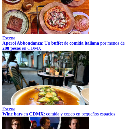
Escena
Aperol Abbondanza
: Un
buffet
de
comida italiana
por menos de
200 pesos
en CDMX
Escena
Wine bars
en
CDMX
: comida y copeo en pequeños espacios