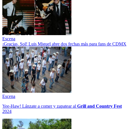
Escena
¡Gracias, Sol! Luis Miguel abre dos fechas más para fans de CDMX
Escena
Yee-Haw! Lánzate a comer y zapatear al
Grill and Country Fest
2024