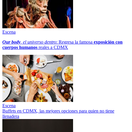
Escena
Our body
, el universo dentro
: Regresa la famosa
exposición con
cuerpos humanos
reales a CDMX
Escena
Buffets en CDMX, las mejores opciones para quien no tiene
llenadera