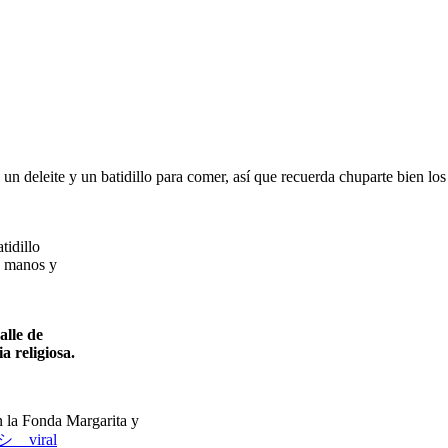
 un deleite y un batidillo para comer, así que recuerda chuparte bien lo
tidillo
as manos y
alle de
 religiosa.
 la Fonda Margarita y
pシ゚viral