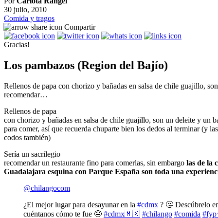
Por
Carlota Rangel
30 julio, 2010
Comida y tragos
Compartir
Gracias!
Los pambazos (Region del Bajío)
Rellenos de papa con chorizo y bañadas en salsa de chile guajillo, son
recomendar…
Rellenos de papa
con chorizo y bañadas en salsa de chile guajillo, son un deleite y un ba
para comer, así que recuerda chuparte bien los dedos al terminar (y l
codos también)
Sería un sacrilegio
recomendar un restaurante fino para comerlas, sin embargo
las de la c
Guadalajara esquina con Parque España son toda una experiencia
@chilangocom
¿El mejor lugar para desayunar en la
#cdmx
? 🤔 Descúbrelo en
cuéntanos cómo te fue 🤤
#cdmx🇲🇽
#chilango
#comida
#fy