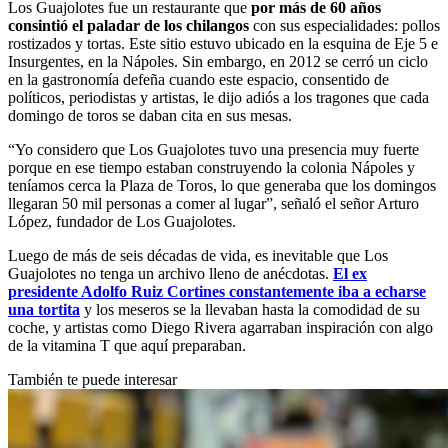
Los Guajolotes fue un restaurante que
por más de 60 años
consintió el paladar de los chilangos
con sus especialidades: pollos
rostizados y tortas. Este sitio estuvo ubicado en la esquina de Eje 5 e
Insurgentes, en la Nápoles. Sin embargo, en 2012 se cerró un ciclo
en la gastronomía defeña cuando este espacio, consentido de
políticos, periodistas y artistas, le dijo adiós a los tragones que cada
domingo de toros se daban cita en sus mesas.
“Yo considero que Los Guajolotes tuvo una presencia muy fuerte
porque en ese tiempo estaban construyendo la colonia Nápoles y
teníamos cerca la Plaza de Toros, lo que generaba que los domingos
llegaran 50 mil personas a comer al lugar”, señaló el señor Arturo
López, fundador de Los Guajolotes.
Luego de más de seis décadas de vida, es inevitable que Los
Guajolotes no tenga un archivo lleno de anécdotas.
El ex
presidente Adolfo Ruiz Cortines constantemente iba a echarse
una tortita
y los meseros se la llevaban hasta la comodidad de su
coche, y artistas como Diego Rivera agarraban inspiración con algo
de la vitamina T que aquí preparaban.
También te puede interesar