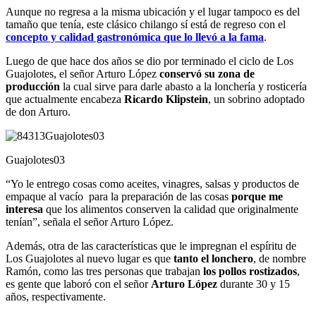
Aunque no regresa a la misma ubicación y el lugar tampoco es del
tamaño que tenía, este clásico chilango sí está de regreso con el
concepto y calidad gastronómica que lo llevó a la fama
.
Luego de que hace dos años se dio por terminado el ciclo de Los
Guajolotes, el señor Arturo López
conservó su zona de
producción
la cual sirve para darle abasto a la lonchería y rosticería
que actualmente encabeza
Ricardo Klipstein
, un sobrino adoptado
de don Arturo.
Guajolotes03
“Yo le entrego cosas como aceites, vinagres, salsas y productos de
empaque al vacío para la preparación de las cosas
porque me
interesa
que los alimentos conserven la calidad que originalmente
tenían”, señala el señor Arturo López.
Además, otra de las características que le impregnan el espíritu de
Los Guajolotes al nuevo lugar es que
tanto el lonchero
, de nombre
Ramón, como las tres personas que trabajan
los pollos rostizados
,
es gente que laboró con el señor
Arturo López
durante 30 y 15
años, respectivamente.