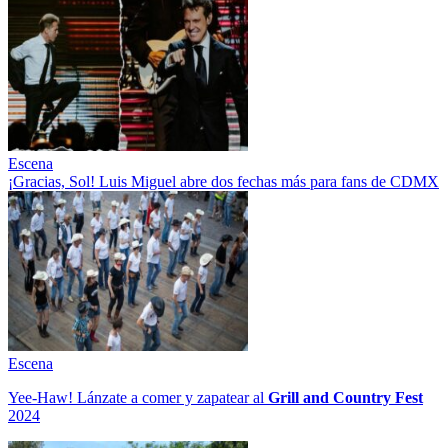
Escena
¡Gracias, Sol! Luis Miguel abre dos fechas más para fans de CDMX
Escena
Yee-Haw! Lánzate a comer y zapatear al
Grill and Country Fest
2024