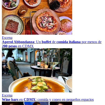
Escena
Aperol Abbondanza
: Un
buffet
de
comida italiana
por menos de
200 pesos
en CDMX
Escena
Wine bars
en
CDMX
: comida y copeo en pequeños espacios