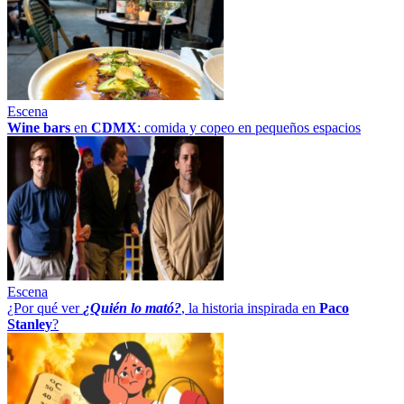
Escena
Wine bars
en
CDMX
: comida y copeo en pequeños espacios
Escena
¿Por qué ver
¿Quién lo mató?
, la historia inspirada en
Paco
Stanley
?