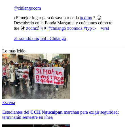
@chilangocom
¿El mejor lugar para desayunar en la
#cdmx
? 🤔
Descúbrelo en la Fonda Margarita y cuéntanos cómo te
fue 🤤
#cdmx🇲🇽
#chilango
#comida
#fypシ゚viral
♬ sonido original - Chilango
Lo más leído
Escena
Estudiantes del
CCH
Naucalpan
marchan para exigir seguridad;
terminarán semestre en línea