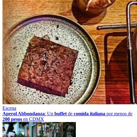
Escena
Aperol Abbondanza
: Un
buffet
de
comida italiana
por menos de
200 pesos
en CDMX