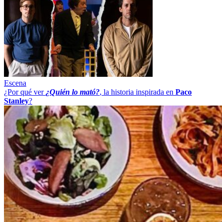
Escena
¿Por qué ver
¿Quién lo mató?
, la historia inspirada en
Paco
Stanley
?