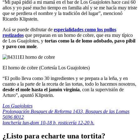
“Mi papá pidió a mi mamá en el bar de Los Guajolotes hace casi 60
años y yo pasé mucho tiempo en familia ahí y se me hacía muy triste
que se perdiera el nombre y la tradición del lugar”, mencionó
Ricardo Klipstein.
Acá se puede disfrutar de
especialidades como los pollos
rostizados
que preparan en un horno de cobre, que era muy típico
de Los Guajolotes, y
tortas como la de lomo adobado, pavo pibil
y pavo con mole
.
El horno de cobre (Cortesía Los Guajolotes)
“El pollo lleva como 30 ingredientes y se prepara a la leña, y en
cuanto a la parte de la receta de las tortas, todo lo hacemos nosotros,
desde el mole hasta el jamón virginia
, con la supervisión de
Arturo”, apuntó Klipstein.
Los Guajolotes
Prolongación Bosques de Reforma 1433, Bosques de las Lomas
5696 8012
lonchería lun-dom 10-18 h, rosticería 12-20 h.
¿Listo para echarte una tortita?