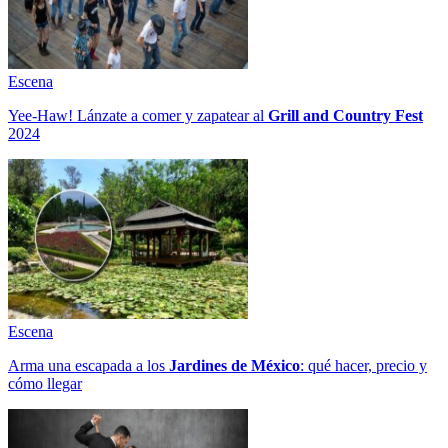
Escena
Yee-Haw! Lánzate a comer y zapatear al
Grill and Country Fest
2024
Escena
Arma una escapada a los
Jardines de México
: qué hacer, precio y
cómo llegar