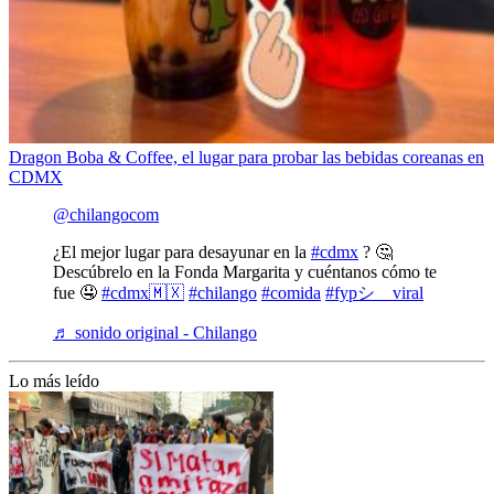
Dragon Boba & Coffee, el lugar para probar las bebidas coreanas en
CDMX
@chilangocom
¿El mejor lugar para desayunar en la
#cdmx
? 🤔
Descúbrelo en la Fonda Margarita y cuéntanos cómo te
fue 🤤
#cdmx🇲🇽
#chilango
#comida
#fypシ゚viral
♬ sonido original - Chilango
Lo más leído