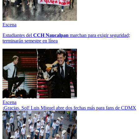
Escena
Estudiantes del
CCH
Naucalpan
marchan para exigir seguridad;
terminarán semestre en línea
Escena
¡Gracias, Sol! Luis Miguel abre dos fechas más para fans de CDMX