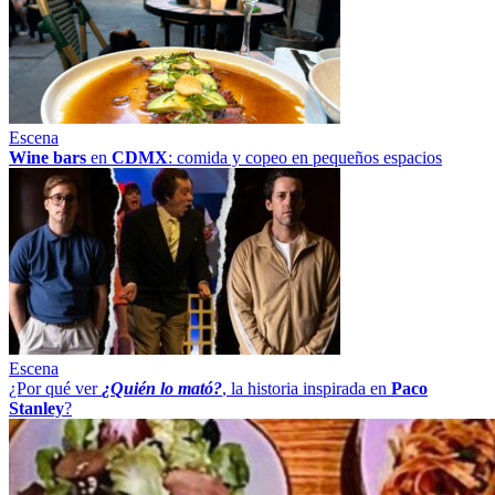
Escena
Wine bars
en
CDMX
: comida y copeo en pequeños espacios
Escena
¿Por qué ver
¿Quién lo mató?
, la historia inspirada en
Paco
Stanley
?