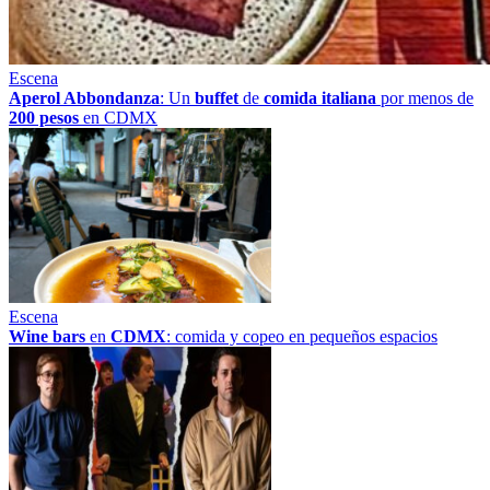
Escena
Aperol Abbondanza
: Un
buffet
de
comida italiana
por menos de
200 pesos
en CDMX
Escena
Wine bars
en
CDMX
: comida y copeo en pequeños espacios