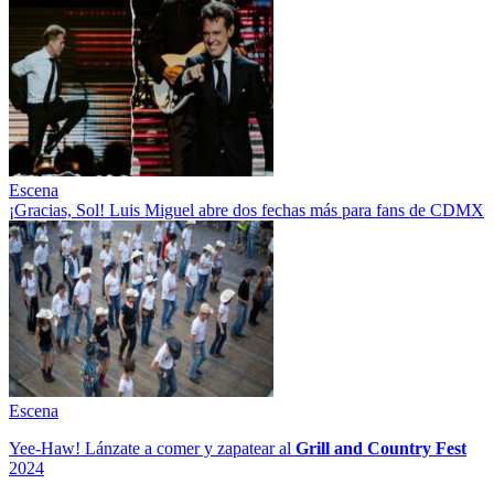
Escena
¡Gracias, Sol! Luis Miguel abre dos fechas más para fans de CDMX
Escena
Yee-Haw! Lánzate a comer y zapatear al
Grill and Country Fest
2024