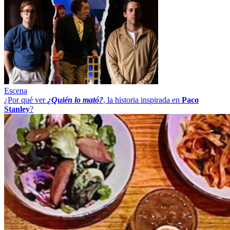
Escena
¿Por qué ver
¿Quién lo mató?
, la historia inspirada en
Paco
Stanley
?