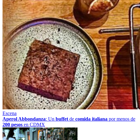
Escena
Aperol Abbondanza
: Un
buffet
de
comida italiana
por menos de
200 pesos
en CDMX