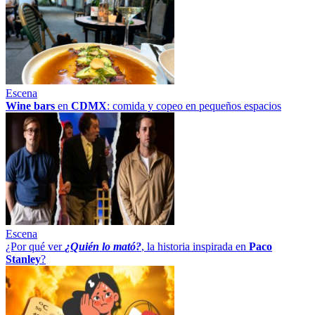
Escena
Wine bars
en
CDMX
: comida y copeo en pequeños espacios
Escena
¿Por qué ver
¿Quién lo mató?
, la historia inspirada en
Paco
Stanley
?