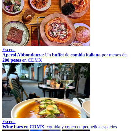
Escena
Aperol Abbondanza
: Un
buffet
de
comida italiana
por menos de
200 pesos
en CDMX
Escena
Wine bars
en
CDMX
: comida y copeo en pequeños espacios