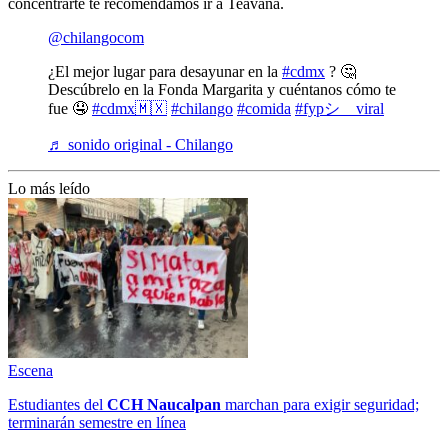
concentrarte te recomendamos ir a Teavana.
@chilangocom
¿El mejor lugar para desayunar en la
#cdmx
? 🤔
Descúbrelo en la Fonda Margarita y cuéntanos cómo te
fue 🤤
#cdmx🇲🇽
#chilango
#comida
#fypシ゚viral
♬ sonido original - Chilango
Lo más leído
Escena
Estudiantes del
CCH
Naucalpan
marchan para exigir seguridad;
terminarán semestre en línea