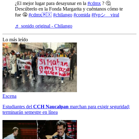
¿El mejor lugar para desayunar en la
#cdmx
? 🤔
Descúbrelo en la Fonda Margarita y cuéntanos cómo te
fue 🤤
#cdmx🇲🇽
#chilango
#comida
#fypシ゚viral
♬ sonido original - Chilango
Lo más leído
Escena
Estudiantes del
CCH
Naucalpan
marchan para exigir seguridad;
terminarán semestre en línea