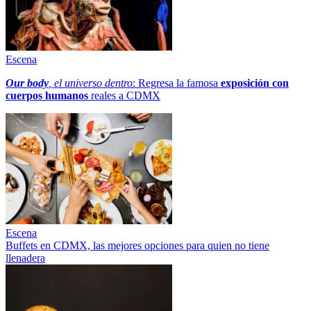
Escena
Our body
, el universo dentro
: Regresa la famosa
exposición con
cuerpos humanos
reales a CDMX
Escena
Buffets en CDMX, las mejores opciones para quien no tiene
llenadera