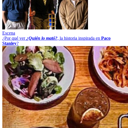
Escena
¿Por qué ver
¿Quién lo mató?
, la historia inspirada en
Paco
Stanley
?