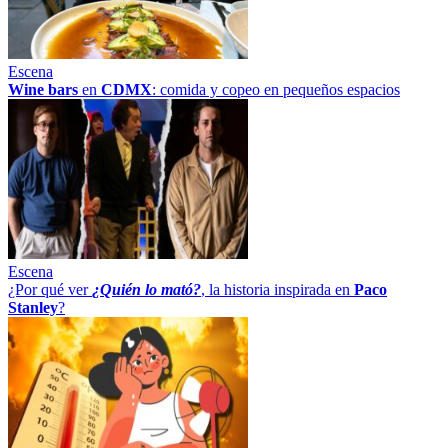
Escena
Wine bars
en
CDMX
: comida y copeo en pequeños espacios
Escena
¿Por qué ver
¿Quién lo mató?
, la historia inspirada en
Paco
Stanley
?