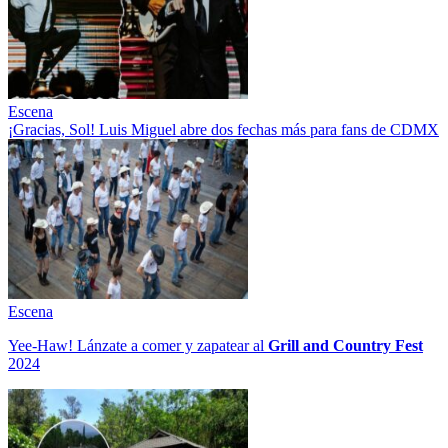
Escena
¡Gracias, Sol! Luis Miguel abre dos fechas más para fans de CDMX
Escena
Yee-Haw! Lánzate a comer y zapatear al
Grill and Country Fest
2024