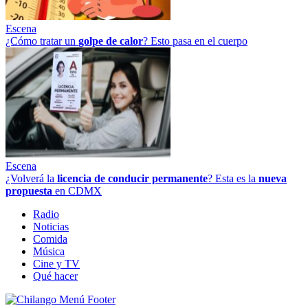
Escena
¿Cómo tratar un
golpe
de
calor
? Esto pasa en el cuerpo
Escena
¿Volverá la
licencia de conducir permanente
? Esta es la
nueva
propuesta
en CDMX
Radio
Noticias
Comida
Música
Cine y TV
Qué hacer