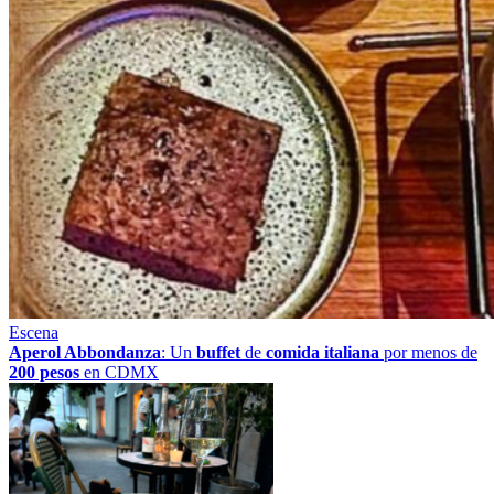
Escena
Aperol Abbondanza
: Un
buffet
de
comida italiana
por menos de
200 pesos
en CDMX