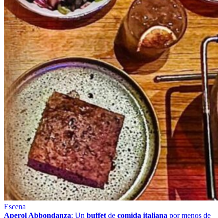
Escena
Aperol Abbondanza
: Un
buffet
de
comida italiana
por menos de