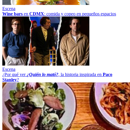
Escena
Wine bars
en
CDMX
: comida y copeo en pequeños espacios
Escena
¿Por qué ver
¿Quién lo mató?
, la historia inspirada en
Paco
Stanley
?