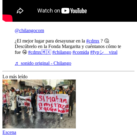
@chilangocom
¿El mejor lugar para desayunar en la
#cdmx
? 🤔
Descúbrelo en la Fonda Margarita y cuéntanos cómo te
fue 🤤
#cdmx🇲🇽
#chilango
#comida
#fypシ゚viral
♬ sonido original - Chilango
Lo más leído
Escena