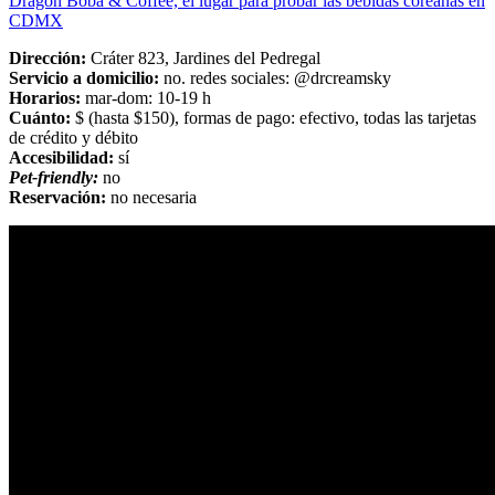
Dragon Boba & Coffee, el lugar para probar las bebidas coreanas en
CDMX
Dirección:
Cráter 823, Jardines del Pedregal
Servicio a domicilio:
no. redes sociales: @drcreamsky
Horarios:
mar-dom: 10-19 h
Cuánto:
$ (hasta $150), formas de pago: efectivo, todas las tarjetas
de crédito y débito
Accesibilidad:
sí
Pet-friendly:
no
Reservación:
no necesaria