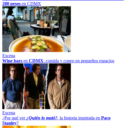
200 pesos
en CDMX
Escena
Wine bars
en
CDMX
: comida y copeo en pequeños espacios
Escena
¿Por qué ver
¿Quién lo mató?
, la historia inspirada en
Paco
Stanley
?