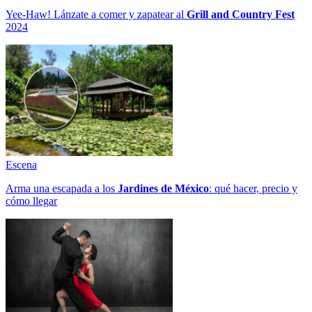
Yee-Haw! Lánzate a comer y zapatear al
Grill and Country Fest
2024
Escena
Arma una escapada a los
Jardines de México
: qué hacer, precio y
cómo llegar