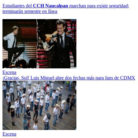
Estudiantes del
CCH
Naucalpan
marchan para exigir seguridad;
terminarán semestre en línea
Escena
¡Gracias, Sol! Luis Miguel abre dos fechas más para fans de CDMX
Escena