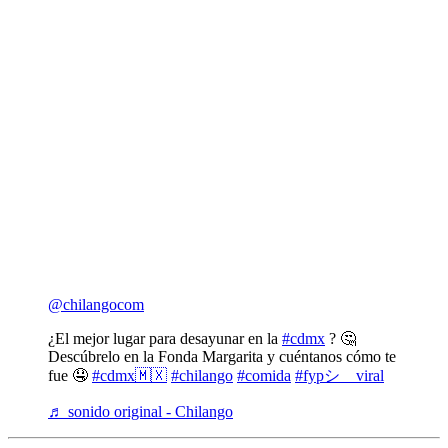
@chilangocom
¿El mejor lugar para desayunar en la
#cdmx
? 🤔
Descúbrelo en la Fonda Margarita y cuéntanos cómo te
fue 🤤
#cdmx🇲🇽
#chilango
#comida
#fypシ゚viral
♬ sonido original - Chilango