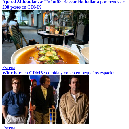
Aperol Abbondanza
: Un
buffet
de
comida italiana
por menos de
200 pesos
en CDMX
Escena
Wine bars
en
CDMX
: comida y copeo en pequeños espacios
Escena