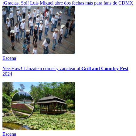
¡Gracias, Sol! Luis Miguel abre dos fechas más para fans de CDMX
Escena
Yee-Haw! Lánzate a comer y zapatear al
Grill and Country Fest
2024
Escena