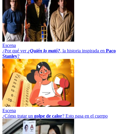
Escena
¿Por qué ver
¿Quién lo mató?
, la historia inspirada en
Paco
Stanley
?
Escena
¿Cómo tratar un
golpe
de
calor
? Esto pasa en el cuerpo