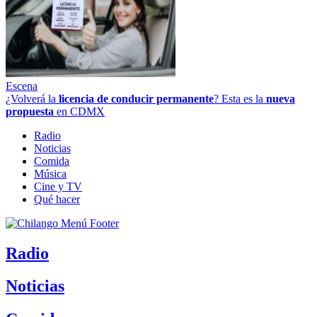
Escena
¿Volverá la
licencia de conducir permanente
? Esta es la
nueva
propuesta
en CDMX
Radio
Noticias
Comida
Música
Cine y TV
Qué hacer
Radio
Noticias