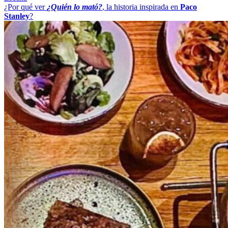
¿Por qué ver
¿Quién lo mató?
, la historia inspirada en
Paco
Stanley
?