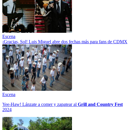
Escena
¡Gracias, Sol! Luis Miguel abre dos fechas más para fans de CDMX
Escena
Yee-Haw! Lánzate a comer y zapatear al
Grill and Country Fest
2024