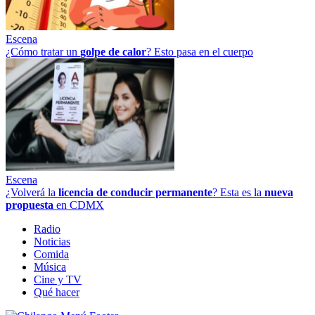
Escena
¿Cómo tratar un
golpe
de
calor
? Esto pasa en el cuerpo
Escena
¿Volverá la
licencia de conducir permanente
? Esta es la
nueva
propuesta
en CDMX
Radio
Noticias
Comida
Música
Cine y TV
Qué hacer