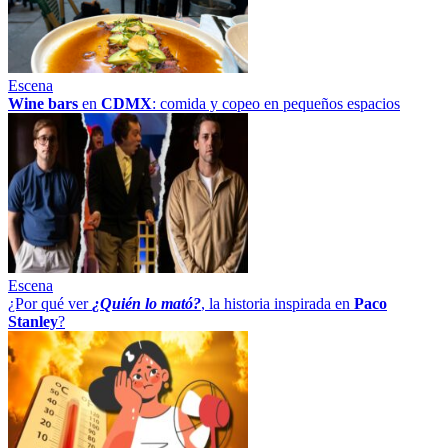
Escena
Wine bars
en
CDMX
: comida y copeo en pequeños espacios
Escena
¿Por qué ver
¿Quién lo mató?
, la historia inspirada en
Paco
Stanley
?