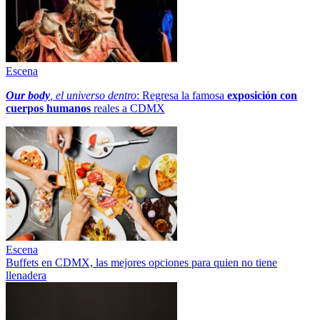
Escena
Our body
, el universo dentro
: Regresa la famosa
exposición con
cuerpos humanos
reales a CDMX
Escena
Buffets en CDMX, las mejores opciones para quien no tiene
llenadera