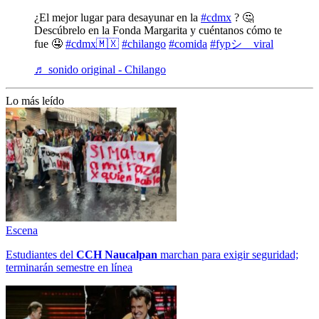
¿El mejor lugar para desayunar en la
#cdmx
? 🤔
Descúbrelo en la Fonda Margarita y cuéntanos cómo te
fue 🤤
#cdmx🇲🇽
#chilango
#comida
#fypシ゚viral
♬ sonido original - Chilango
Lo más leído
Escena
Estudiantes del
CCH
Naucalpan
marchan para exigir seguridad;
terminarán semestre en línea