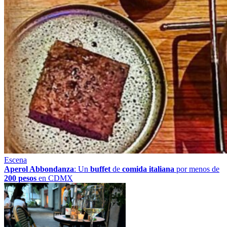
Escena
Aperol Abbondanza
: Un
buffet
de
comida italiana
por menos de
200 pesos
en CDMX