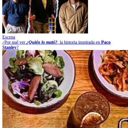
Escena
¿Por qué ver
¿Quién lo mató?
, la historia inspirada en
Paco
Stanley
?