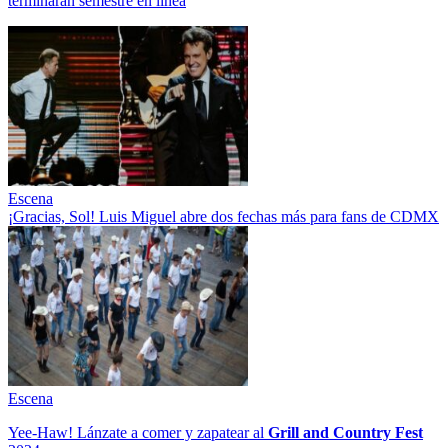
terminarán semestre en línea
Escena
¡Gracias, Sol! Luis Miguel abre dos fechas más para fans de CDMX
Escena
Yee-Haw! Lánzate a comer y zapatear al
Grill and Country Fest