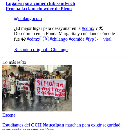
–
Lugares para comer club sandwich
–
Prueba la clam chowder de Pleno
@chilangocom
¿El mejor lugar para desayunar en la
#cdmx
? 🤔
Descúbrelo en la Fonda Margarita y cuéntanos cómo te
fue 🤤
#cdmx🇲🇽
#chilango
#comida
#fypシ゚viral
♬ sonido original - Chilango
Lo más leído
Escena
Estudiantes del
CCH
Naucalpan
marchan para exigir seguridad;