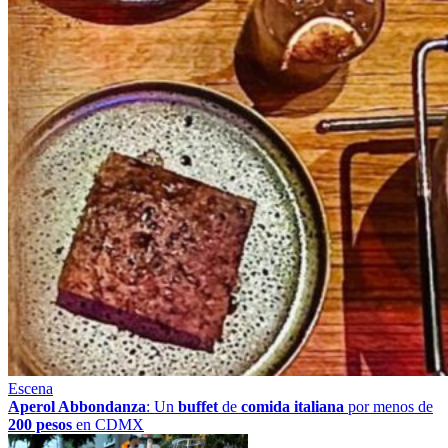
Escena
Aperol Abbondanza
: Un
buffet
de
comida italiana
por menos de
200 pesos
en CDMX