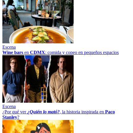
Escena
Wine bars
en
CDMX
: comida y copeo en pequeños espacios
Escena
¿Por qué ver
¿Quién lo mató?
, la historia inspirada en
Paco
Stanley
?