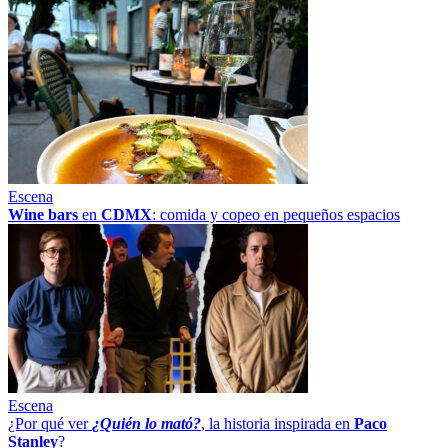
Escena
Wine bars
en
CDMX
: comida y copeo en pequeños espacios
Escena
¿Por qué ver
¿Quién lo mató?
, la historia inspirada en
Paco
Stanley
?