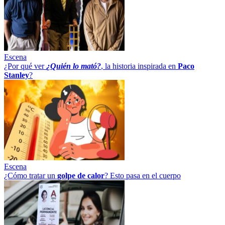
Escena
¿Por qué ver
¿Quién lo mató?
, la historia inspirada en
Paco
Stanley
?
Escena
¿Cómo tratar un
golpe
de
calor
? Esto pasa en el cuerpo