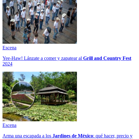
Escena
Yee-Haw! Lánzate a comer y zapatear al
Grill and Country Fest
2024
Escena
Arma una escapada a los
Jardines de México
: qué hacer, precio y