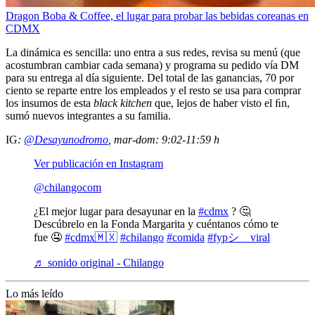
Dragon Boba & Coffee, el lugar para probar las bebidas coreanas en
CDMX
La dinámica es sencilla: uno entra a sus redes, revisa su menú (que
acostumbran cambiar cada semana) y programa su pedido vía DM
para su entrega al día siguiente. Del total de las ganancias, 70 por
ciento se reparte entre los empleados y el resto se usa para comprar
los insumos de esta
black kitchen
que, lejos de haber visto el ﬁn,
sumó nuevos integrantes a su familia.
IG
:
@Desayunodromo
, mar-dom: 9:02-11:59 h
Ver publicación en Instagram
@chilangocom
¿El mejor lugar para desayunar en la
#cdmx
? 🤔
Descúbrelo en la Fonda Margarita y cuéntanos cómo te
fue 🤤
#cdmx🇲🇽
#chilango
#comida
#fypシ゚viral
♬ sonido original - Chilango
Lo más leído