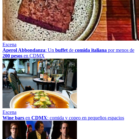
Escena
Aperol Abbondanza
: Un
buffet
de
comida italiana
por menos de
200 pesos
en CDMX
Escena
Wine bars
en
CDMX
: comida y copeo en pequeños espacios