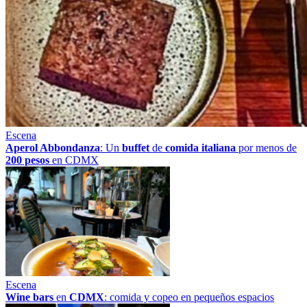
Escena
Aperol Abbondanza
: Un
buffet
de
comida italiana
por menos de
200 pesos
en CDMX
Escena
Wine bars
en
CDMX
: comida y copeo en pequeños espacios