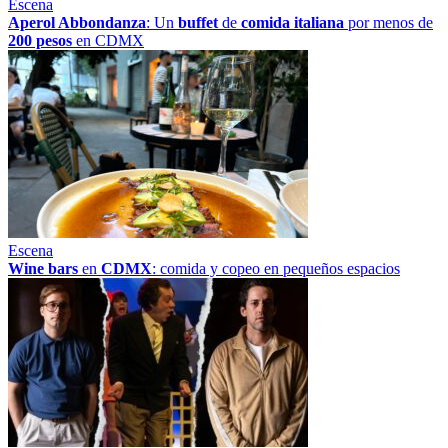
Escena
Aperol Abbondanza
: Un
buffet
de
comida italiana
por menos de
200 pesos
en CDMX
Escena
Wine bars
en
CDMX
: comida y copeo en pequeños espacios