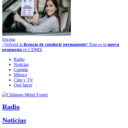
Escena
¿Volverá la
licencia de conducir permanente
? Esta es la
nueva
propuesta
en CDMX
Radio
Noticias
Comida
Música
Cine y TV
Qué hacer
Radio
Noticias