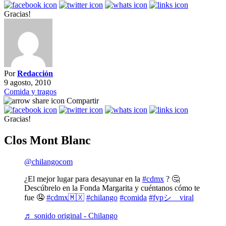
Gracias!
Por
Redacción
9 agosto, 2010
Comida y tragos
Compartir
Gracias!
Clos Mont Blanc
@chilangocom
¿El mejor lugar para desayunar en la
#cdmx
? 🤔
Descúbrelo en la Fonda Margarita y cuéntanos cómo te
fue 🤤
#cdmx🇲🇽
#chilango
#comida
#fypシ゚viral
♬ sonido original - Chilango