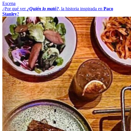
Escena
¿Por qué ver
¿Quién lo mató?
, la historia inspirada en
Paco
Stanley
?