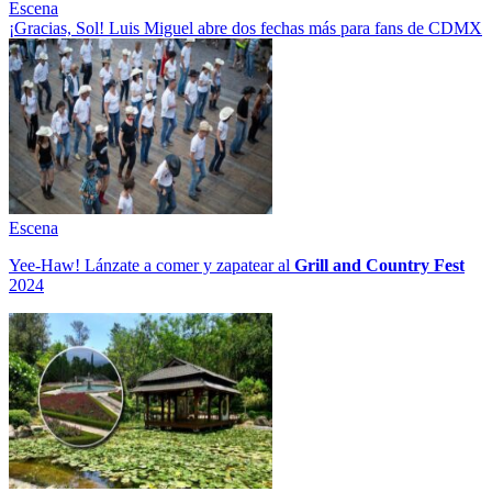
Escena
¡Gracias, Sol! Luis Miguel abre dos fechas más para fans de CDMX
Escena
Yee-Haw! Lánzate a comer y zapatear al
Grill and Country Fest
2024