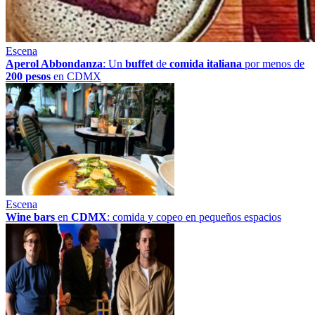
Escena
Aperol Abbondanza
: Un
buffet
de
comida italiana
por menos de
200 pesos
en CDMX
Escena
Wine bars
en
CDMX
: comida y copeo en pequeños espacios