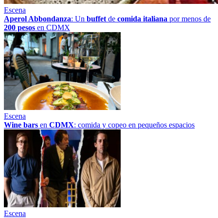
Escena
Aperol Abbondanza
: Un
buffet
de
comida italiana
por menos de
200 pesos
en CDMX
Escena
Wine bars
en
CDMX
: comida y copeo en pequeños espacios
Escena