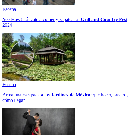
Escena
Yee-Haw! Lánzate a comer y zapatear al
Grill and Country Fest
2024
Escena
Arma una escapada a los
Jardines de México
: qué hacer, precio y
cómo llegar