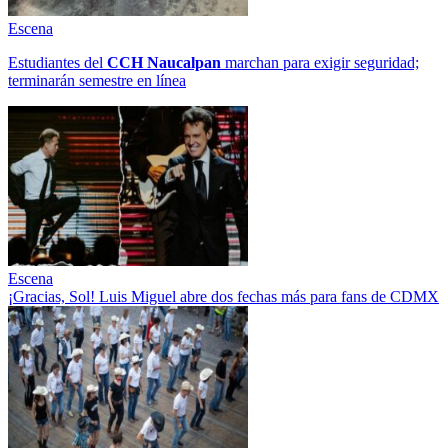
Escena
Estudiantes del
CCH
Naucalpan
marchan para exigir seguridad;
terminarán semestre en línea
Escena
¡Gracias, Sol! Luis Miguel abre dos fechas más para fans de CDMX