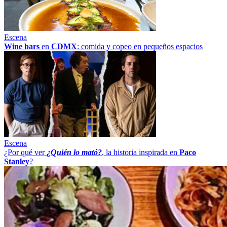
Escena
Wine bars
en
CDMX
: comida y copeo en pequeños espacios
Escena
¿Por qué ver
¿Quién lo mató?
, la historia inspirada en
Paco
Stanley
?