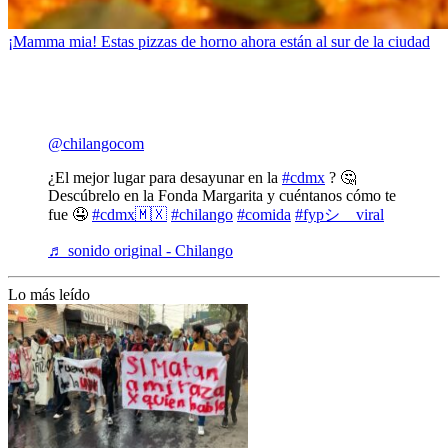
¡Mamma mia! Estas pizzas de horno ahora están al sur de la ciudad
@chilangocom
¿El mejor lugar para desayunar en la
#cdmx
? 🤔
Descúbrelo en la Fonda Margarita y cuéntanos cómo te
fue 🤤
#cdmx🇲🇽
#chilango
#comida
#fypシ゚viral
♬ sonido original - Chilango
Lo más leído