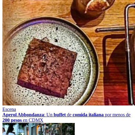
Escena
Aperol Abbondanza
: Un
buffet
de
comida italiana
por menos de
200 pesos
en CDMX