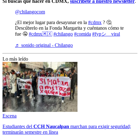
Si buscas qué hacer en CDMX,
suscríbete a nuestro newsletter
.
@chilangocom
¿El mejor lugar para desayunar en la
#cdmx
? 🤔
Descúbrelo en la Fonda Margarita y cuéntanos cómo te
fue 🤤
#cdmx🇲🇽
#chilango
#comida
#fypシ゚viral
♬ sonido original - Chilango
Lo más leído
Escena
Estudiantes del
CCH
Naucalpan
marchan para exigir seguridad;
terminarán semestre en línea