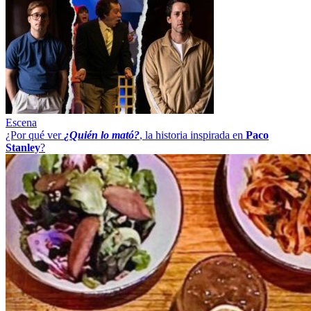
Escena
¿Por qué ver
¿Quién lo mató?
, la historia inspirada en
Paco
Stanley
?