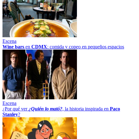
Escena
Wine bars
en
CDMX
: comida y copeo en pequeños espacios
Escena
¿Por qué ver
¿Quién lo mató?
, la historia inspirada en
Paco
Stanley
?