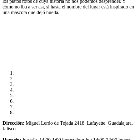
los platos rotos de cuya historia no nos podemos desprender. Y
cómo no iba a ser así, si hasta el nombre del lugar está inspirado en
una mascota que dejó huella.
Dirección:
Miguel Lerdo de Tejada 2418, Lafayette. Guadalajara,
Jalisco
Horario:
Jue-sáb, 14:00-1:00 horas; dom-lun 14:00-23:00 horas;