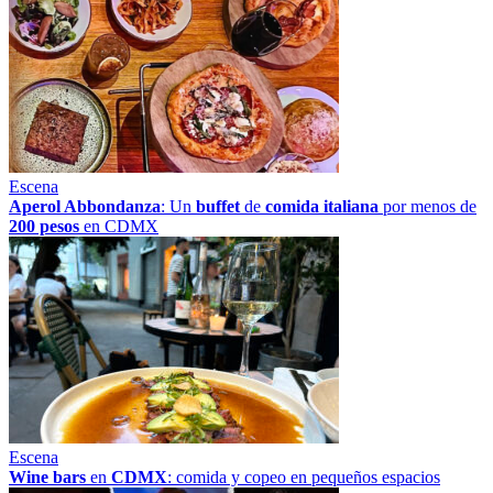
Escena
Aperol Abbondanza
: Un
buffet
de
comida italiana
por menos de
200 pesos
en CDMX
Escena
Wine bars
en
CDMX
: comida y copeo en pequeños espacios