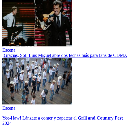
Escena
¡Gracias, Sol! Luis Miguel abre dos fechas más para fans de CDMX
Escena
Yee-Haw! Lánzate a comer y zapatear al
Grill and Country Fest
2024