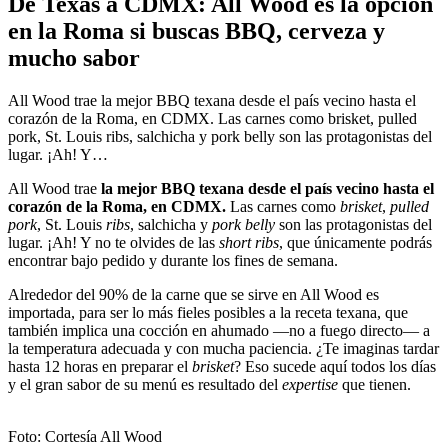
De Texas a CDMX: All Wood es la opción
en la Roma si buscas BBQ, cerveza y
mucho sabor
All Wood trae la mejor BBQ texana desde el país vecino hasta el
corazón de la Roma, en CDMX. Las carnes como brisket, pulled
pork, St. Louis ribs, salchicha y pork belly son las protagonistas del
lugar. ¡Ah! Y…
All Wood trae
la mejor BBQ texana desde el país vecino hasta el
corazón de la Roma, en CDMX.
Las carnes como
brisket
,
pulled
pork
, St. Louis
ribs
, salchicha y
pork belly
son las protagonistas del
lugar. ¡Ah! Y no te olvides de las
short ribs
, que únicamente podrás
encontrar bajo pedido y durante los fines de semana.
Alrededor del 90% de la carne que se sirve en All Wood es
importada, para ser lo más fieles posibles a la receta texana, que
también implica una cocción en ahumado —no a fuego directo— a
la temperatura adecuada y con mucha paciencia. ¿Te imaginas tardar
hasta 12 horas en preparar el
brisket
? Eso sucede aquí todos los días
y el gran sabor de su menú es resultado del
expertise
que tienen.
Foto: Cortesía All Wood