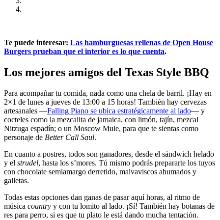
Te puede interesar:
Las hamburguesas rellenas de Open House
Burgers prueban que el interior es lo que cuenta
.
Los mejores amigos del Texas Style BBQ
Para acompañar tu comida, nada como una chela de barril. ¡Hay en
2×1 de lunes a jueves de 13:00 a 15 horas! También hay cervezas
artesanales —
Falling Piano se ubica estratégicamente al lado
— y
cocteles como la mezcalita de jamaica, con limón, tajín, mezcal
Nitzuga espadín; o un Moscow Mule, para que te sientas como
personaje de
Better Call Saul
.
En cuanto a postres, todos son ganadores, desde el sándwich helado
y el
strudel
, hasta los s’mores. Tú mismo podrás prepararte los tuyos
con chocolate semiamargo derretido, malvaviscos ahumados y
galletas.
Todas estas opciones dan ganas de pasar aquí horas, al ritmo de
música
country
y con tu lomito al lado. ¡Sí! También hay botanas de
res para perro, si es que tu plato le está dando mucha tentación.