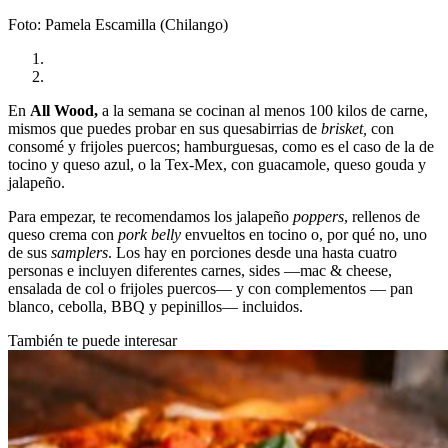
Foto: Pamela Escamilla (Chilango)
En
All Wood,
a la semana se cocinan al menos 100 kilos de carne,
mismos que puedes probar en sus quesabirrias de
brisket,
con
consomé y frijoles puercos; hamburguesas, como es el caso de la de
tocino y queso azul, o la Tex-Mex, con guacamole, queso gouda y
jalapeño.
Para empezar, te recomendamos los jalapeño
poppers
, rellenos de
queso crema con
pork belly
envueltos en tocino o, por qué no, uno
de sus
samplers
. Los hay en porciones desde una hasta cuatro
personas e incluyen diferentes carnes, sides —mac & cheese,
ensalada de col o frijoles puercos— y con complementos — pan
blanco, cebolla, BBQ y pepinillos— incluidos.
También te puede interesar