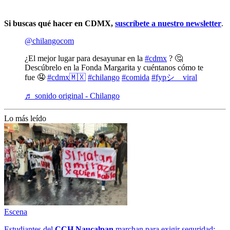
Si buscas qué hacer en CDMX,
suscríbete a nuestro newsletter
.
@chilangocom
¿El mejor lugar para desayunar en la
#cdmx
? 🤔
Descúbrelo en la Fonda Margarita y cuéntanos cómo te
fue 🤤
#cdmx🇲🇽
#chilango
#comida
#fypシ゚viral
♬ sonido original - Chilango
Lo más leído
Escena
Estudiantes del
CCH
Naucalpan
marchan para exigir seguridad;