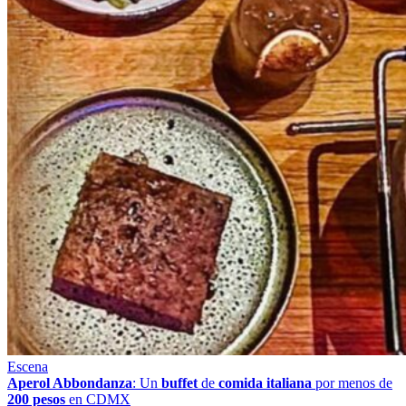
Escena
Aperol Abbondanza
: Un
buffet
de
comida italiana
por menos de
200 pesos
en CDMX