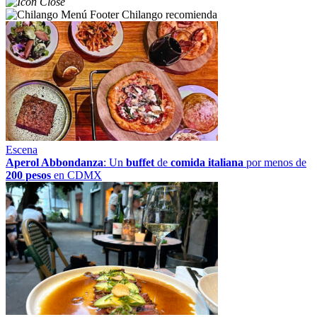
Chilango recomienda
Escena
Aperol Abbondanza
: Un
buffet
de
comida italiana
por menos de
200 pesos
en CDMX