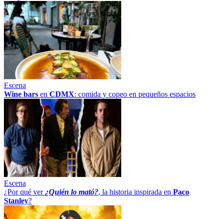
Escena
Wine bars
en
CDMX
: comida y copeo en pequeños espacios
Escena
¿Por qué ver
¿Quién lo mató?
, la historia inspirada en
Paco
Stanley
?